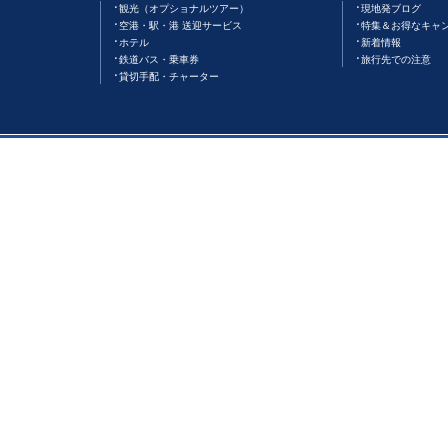
観光（オプショナルツアー）
現地発ブログ
空港・駅・港 送迎サービス
特集＆お得なキャ
ホテル
新着情報
鉄道バス・乗車券
旅行先での注意
貸切手配・チャーター