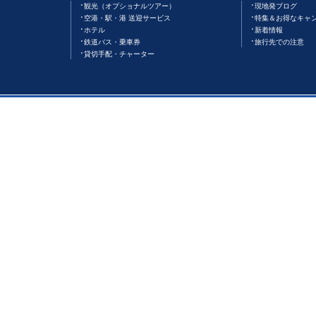
観光（オプショナルツアー）
現地発ブログ
空港・駅・港 送迎サービス
特集＆お得なキャ
ホテル
新着情報
鉄道バス・乗車券
旅行先での注意
貸切手配・チャーター