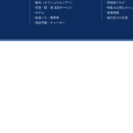
観光（オプショナルツアー）
現地発ブログ
空港・駅・港 送迎サービス
特集＆お得なキャ
ホテル
新着情報
鉄道バス・乗車券
旅行先での注意
貸切手配・チャーター