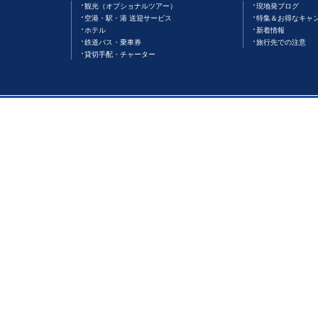
観光（オプショナルツアー）
現地発ブログ
空港・駅・港 送迎サービス
特集＆お得なキャ
ホテル
新着情報
鉄道バス・乗車券
旅行先での注意
貸切手配・チャーター