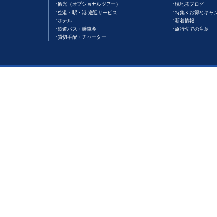
観光（オプショナルツアー）
現地発ブログ
空港・駅・港 送迎サービス
特集＆お得なキャ
ホテル
新着情報
鉄道バス・乗車券
旅行先での注意
貸切手配・チャーター