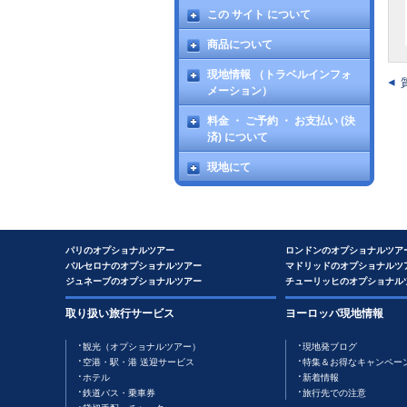
この サイト について
商品について
現地情報 （トラベルインフォ
メーション）
料金 ・ ご予約 ・ お支払い (決
済) について
現地にて
パリのオプショナルツアー
ロンドンのオプショナルツア
バルセロナのオプショナルツアー
マドリッドのオプショナルツ
ジュネーブのオプショナルツアー
チューリッヒのオプショナル
取り扱い旅行サービス
ヨーロッパ現地情報
観光（オプショナルツアー）
現地発ブログ
空港・駅・港 送迎サービス
特集＆お得なキャンペー
ホテル
新着情報
鉄道バス・乗車券
旅行先での注意