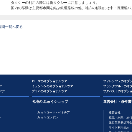
タクシーの利用の際には偽タクシーに注意しましょう。
国内の移動は主要都市間を結ぶ鉄道路線の他、地方の移動には中・長距離バ
質問一覧へ戻る
ー
ローマのオプショナルツアー
フィレンツェのオプ
アー
ミュンヘンのオプショナルツアー
フランクフルトのオ
ツアー
プラハのオプショナルツアー
ブダペストのオプシ
各地の みゅうショップ
運営会社・条件書
みゅうローマ・ベネチア
運営会社
ン
みゅうロンドン
標識・約款・旅
旅行業務取扱料
サイト利用規約