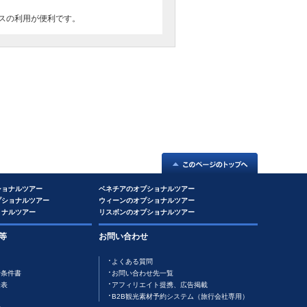
スの利用が便利です。
ショナルツアー
ベネチアのオプショナルツアー
プショナルツアー
ウィーンのオプショナルツアー
ョナルツアー
リスボンのオプショナルツアー
等
お問い合わせ
よくある質問
行条件書
お問い合わせ先一覧
金表
アフィリエイト提携、広告掲載
B2B観光素材予約システム（旅行会社専用）