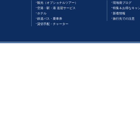
観光（オプショナルツアー）
現地発ブログ
空港・駅・港 送迎サービス
特集＆お得なキャ
ホテル
新着情報
鉄道バス・乗車券
旅行先での注意
貸切手配・チャーター