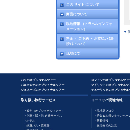
この サイト について
商品について
現地情報 （トラベルインフォ
メーション）
料金 ・ ご予約 ・ お支払い (決
済) について
現地にて
パリのオプショナルツアー
ロンドンのオプショナルツア
バルセロナのオプショナルツアー
マドリッドのオプショナルツ
ジュネーブのオプショナルツアー
チューリッヒのオプショナル
取り扱い旅行サービス
ヨーロッパ現地情報
観光（オプショナルツアー）
現地発ブログ
空港・駅・港 送迎サービス
特集＆お得なキャンペー
ホテル
新着情報
鉄道バス・乗車券
旅行先での注意