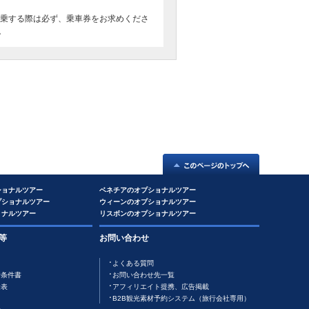
搭乗する際は必ず、乗車券をお求めくださ
。
ショナルツアー
ベネチアのオプショナルツアー
プショナルツアー
ウィーンのオプショナルツアー
ョナルツアー
リスボンのオプショナルツアー
等
お問い合わせ
よくある質問
行条件書
お問い合わせ先一覧
金表
アフィリエイト提携、広告掲載
B2B観光素材予約システム（旅行会社専用）