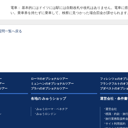
電車： 基本的にはドイツには駅には自動改札や改札はありません。電車に
い。乗車券を持たずに乗車して、検察に見つかった場合罰金が課せられます
質問一覧へ戻る
ー
ローマのオプショナルツアー
フィレンツェのオプ
アー
ミュンヘンのオプショナルツアー
フランクフルトのオ
ツアー
プラハのオプショナルツアー
ブダペストのオプシ
各地の みゅうショップ
運営会社・条件書
みゅうローマ・ベネチア
運営会社
ン
みゅうロンドン
標識・約款・旅
旅行業務取扱料
サイト利用規約