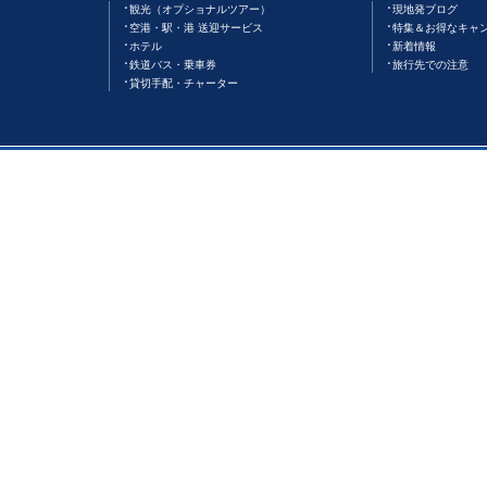
観光（オプショナルツアー）
現地発ブログ
空港・駅・港 送迎サービス
特集＆お得なキャ
ホテル
新着情報
鉄道バス・乗車券
旅行先での注意
貸切手配・チャーター