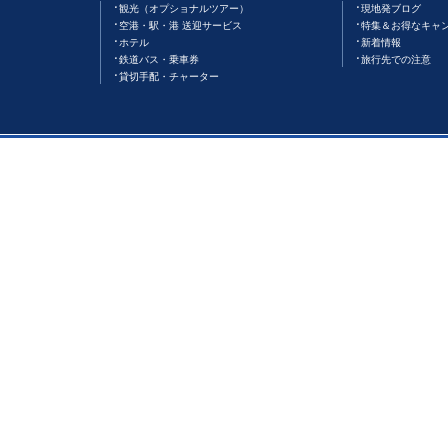
観光（オプショナルツアー）
現地発ブログ
空港・駅・港 送迎サービス
特集＆お得なキャ
ホテル
新着情報
鉄道バス・乗車券
旅行先での注意
貸切手配・チャーター