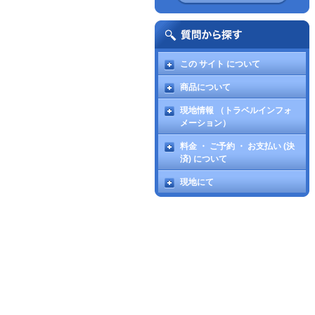
この サイト について
商品について
現地情報 （トラベルインフォ
メーション）
料金 ・ ご予約 ・ お支払い (決
済) について
現地にて