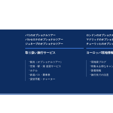
パリのオプショナルツアー
ロンドンのオプショナ
バルセロナのオプショナルツアー
マドリッドのオプショ
ジュネーブのオプショナルツアー
チューリッヒのオプシ
取り扱い旅行サービス
ヨーロッパ現地情
観光（オプショナルツアー）
現地発ブログ
空港・駅・港 送迎サービス
特集＆お得なキャ
ホテル
新着情報
鉄道バス・乗車券
旅行先での注意
貸切手配・チャーター