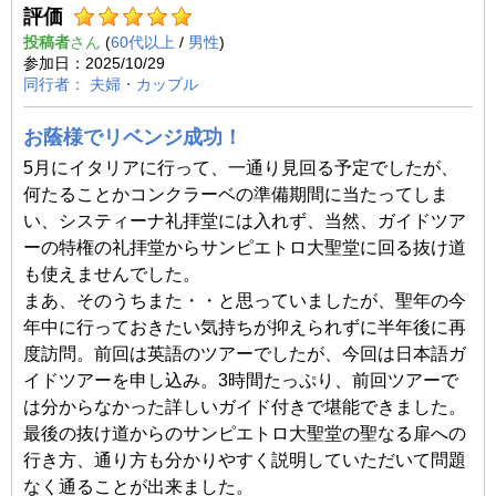
評価
投稿者
(
60代以上
/
男性
)
2025/10/29
夫婦・カップル
お蔭様でリベンジ成功！
5月にイタリアに行って、一通り見回る予定でしたが、
何たることかコンクラーベの準備期間に当たってしま
い、システィーナ礼拝堂には入れず、当然、ガイドツア
ーの特権の礼拝堂からサンピエトロ大聖堂に回る抜け道
も使えませんでした。
まあ、そのうちまた・・と思っていましたが、聖年の今
年中に行っておきたい気持ちが抑えられずに半年後に再
度訪問。前回は英語のツアーでしたが、今回は日本語ガ
イドツアーを申し込み。3時間たっぷり、前回ツアーで
は分からなかった詳しいガイド付きで堪能できました。
最後の抜け道からのサンピエトロ大聖堂の聖なる扉への
行き方、通り方も分かりやすく説明していただいて問題
なく通ることが出来ました。