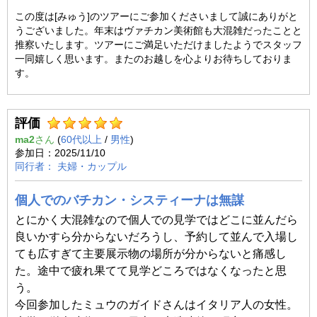
この度は[みゅう]のツアーにご参加くださいまして誠にありがと
うございました。年末はヴァチカン美術館も大混雑だったことと
推察いたします。ツアーにご満足いただけましたようでスタッフ
一同嬉しく思います。またのお越しを心よりお待ちしておりま
す。
評価
ma2
(
60代以上
/
男性
)
2025/11/10
夫婦・カップル
個人でのバチカン・システィーナは無謀
とにかく大混雑なので個人での見学ではどこに並んだら
良いかすら分からないだろうし、予約して並んで入場し
ても広すぎて主要展示物の場所が分からないと痛感し
た。途中で疲れ果てて見学どころではなくなったと思
う。
今回参加したミュウのガイドさんはイタリア人の女性。