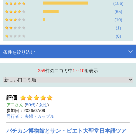
186
65
10
1
0
条件を絞り込む
259
件の口コミ中
1～
10
を表示
評価
アコ
(
50代
/
女性
)
2026/07/09
夫婦・カップル
バチカン博物館とサン・ピエト大聖堂日本語ツア