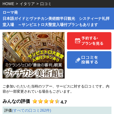
HOME
>
イタリア
>
口コミ
ローマ発
日本語ガイドとヴァチカン美術館半日観光 システィーナ礼拝
堂入場 ～サンピエトロ大聖堂入場付プランもあります
ご参加いただいた当時のツアー、サービスに対する口コミです。内
容が一部変更されている場合もございます。
みんなの評価
4.7
評価
すべての口コミ
262
件