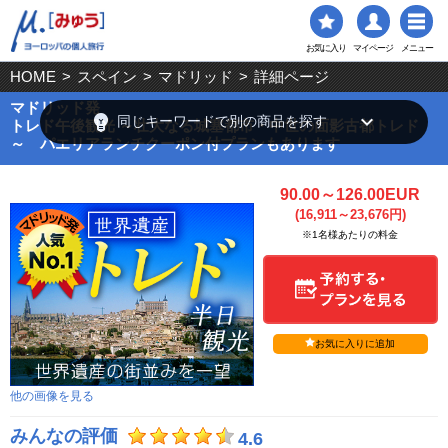
お気に入り
マイページ
メニュー
HOME
>
スペイン
>
マドリッド
>
詳細ページ
マドリッド発
emoji_objects
keyboard_arrow_down
同じキーワードで別の商品を探す
トレド午後観光 ～壮大なる城塞都市・中世の面影古都トレド
～ パエリアランチクーポン付プランもあります
90.00～126.00EUR
(16,911～23,676円)
※1名様あたりの料金
お気に入りに追加
他の画像を見る
みんなの評価
4.6