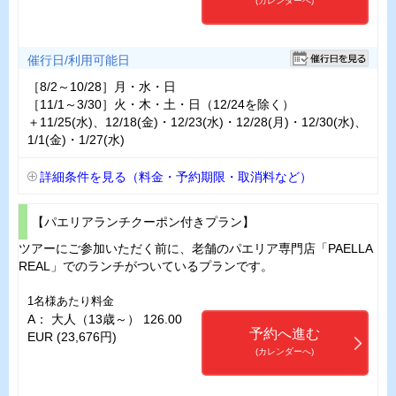
(カレンダーへ)
催行日/利用可能日
［8/2～10/28］月・水・日
［11/1～3/30］火・木・土・日（12/24を除く）
＋11/25(水)、12/18(金)・12/23(水)・12/28(月)・12/30(水)、
1/1(金)・1/27(水)
詳細条件を見る（料金・予約期限・取消料など）
【パエリアランチクーポン付きプラン】
ツアーにご参加いただく前に、老舗のパエリア専門店「PAELLA
REAL」でのランチがついているプランです。
1名様あたり料金
A： 大人（13歳～） 126.00
予約へ進む
EUR (23,676円)
(カレンダーへ)