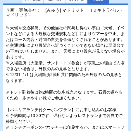
企画・実施会社： [みゅう] マドリッド （ミキトラベル・
マドリッド）
※天候や交通状況、その他当社の関与し得ない事由（天候、イベ
ントなどによる大規模な交通規制など）によりツアーを中止、ま
たはコース内容・時間の変更を余儀なくされることがあります。
※交通規制により展望台へ近づくことができない場合は展望台で
の下車はいたしません。また、天候により景色が見えない場合が
あります。
※入場箇所（大聖堂、サント・トメ教会）が宗教上の理由で入場
できない場合は、外観のみの見学となります。
※12/31, 1/1 は入場箇所2箇所共に閉館のため外観のみの見学と
なります。
※トレド到着後は約2時間の徒歩観光となります。石畳の道を歩
くため、歩きやすい靴でご参加ください。
【パエリアランチ付クーポンプラン】にお申し込みのお客様
※予約時間は13:30です。遅れないようレストランまで各自でご
移動ください。
※ランチクーポンのバウチャーは印刷するか、またはスマートフ