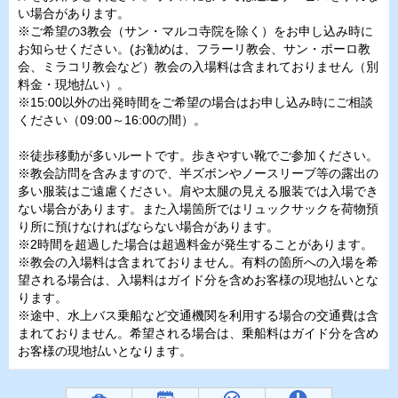
い場合があります。
※ご希望の3教会（サン・マルコ寺院を除く）をお申し込み時に
お知らせください。(お勧めは、フラーリ教会、サン・ポーロ教
会、ミラコリ教会など）教会の入場料は含まれておりません（別
料金・現地払い）。
※15:00以外の出発時間をご希望の場合はお申し込み時にご相談
ください（09:00～16:00の間）。
※徒歩移動が多いルートです。歩きやすい靴でご参加ください。
※教会訪問を含みますので、半ズボンやノースリーブ等の露出の
多い服装はご遠慮ください。肩や太腿の見える服装では入場でき
ない場合があります。また入場箇所ではリュックサックを荷物預
り所に預けなければならない場合があります。
※2時間を超過した場合は超過料金が発生することがあります。
※教会の入場料は含まれておりません。有料の箇所への入場を希
望される場合は、入場料はガイド分を含めお客様の現地払いとな
ります。
※途中、水上バス乗船など交通機関を利用する場合の交通費は含
まれておりません。希望される場合は、乗船料はガイド分を含め
お客様の現地払いとなります。