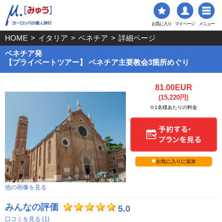
お気に入り
マイページ
メニュー
HOME
>
イタリア
>
ベネチア
>
詳細ページ
ベネチア発
【プライベートツアー】 ベネチア主要教会3箇所めぐり
81.00EUR
(15,220円)
※1名様あたりの料金
お気に入りに追加
他の画像を見る
みんなの評価
5.0
口コミを見る (1)