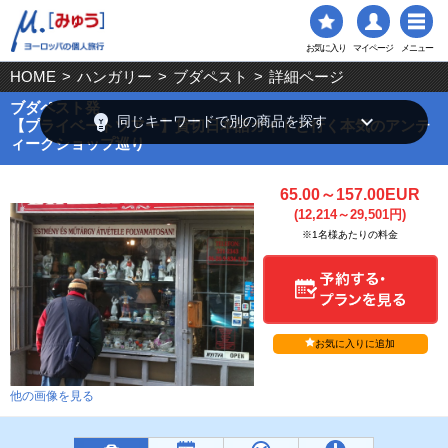
お気に入り
マイページ
メニュー
HOME
>
ハンガリー
>
ブダペスト
>
詳細ページ
ブダペスト発
emoji_objects
keyboard_arrow_down
同じキーワードで別の商品を探す
【プライベートツアー】貸切日本語ガイドと行く本気のアンテ
ィークショップ巡り
65.00～157.00EUR
(12,214～29,501円)
※1名様あたりの料金
お気に入りに追加
他の画像を見る