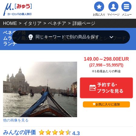
お気に入り
マイページ
メニュー
HOME
>
イタリア
>
ベネチア
>
詳細ページ
ベネチア発
emoji_objects
keyboard_arrow_down
同じキーワードで別の商品を探す
ムラーノ島ガラス工房見学、貸切ゴンドラ遊覧とシーフード・
ランチ
149.00～298.00EUR
(27,998～55,995円)
※1名様あたりの料金
お気に入りに追加
他の画像を見る
みんなの評価
4.3