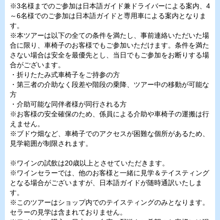
※3名様までのご参加は日本語ガイド兼ドライバーによる案内、4
～6名様でのご参加は日本語ガイドと専用車による案内となりま
す。
※本ツアーは以下の全ての条件を満たし、事前連絡いただいた場
合に限り、車椅子のお客様でもご参加いただけます。条件を満た
さない場合は安全を最優先とし、当日でもご参加をお断りする場
合がございます。
・折りたたみ式車椅子をご持参の方
・第三者の介助なく段差や階段の乗降、ツアー中の移動が可能な
方
・介助可能な同伴者様が同行される方
※お客様の安全確保のため、係員による介助や車椅子の運搬は行
えません。
※ブドウ畑など、車椅子でのアクセスが困難な個所があるため、
見学範囲が制限されます。
※ワインの試飲は20歳以上とさせていただきます。
※ワインセラーでは、他のお客様と一緒に見学＆テイスティング
となる場合がございますが、日本語ガイドが随時通訳いたしま
す。
※このツアーはショップ内でのテイスティングのみとなります。
セラーの見学は含まれておりません。