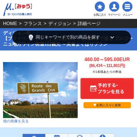
お気に入り
マイページ
メニュー
HOME
>
フランス
>
ディジョン
>
詳細ページ
ディジョン発
emoji_objects
keyboard_arrow_down
同じキーワードで別の商品を探す
【プライベートツアー】日本語ガイドと専用車で巡る ブルゴー
ニュ地方ワイン街道1日観光 ～美食よくばりプラン
460.00～595.00EUR
(86,434～111,801円)
※1名様あたりの料金
お気に入りに追加
他の画像を見る