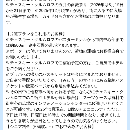
※チェスキー・クルムロフの五弁の薔薇祭り（2026年は6月19日
から21日まで ※2025年12月現在）があり、街に入るのに入場
料が発生する場合、ガイド分も含めてお客様のご負担となりま
す。
【片道プランをご利用のお客様】
※チェスキー・クルムロフのバスターミナルから市内中心部まで
は約500m、途中石畳の道が含まれます。
※ポーターは付いておりませんので、荷物の運搬はお客様自身で
お願いいたします。
※チェスキー・クルムロフでご宿泊予定の方は、ご自身でホテル
をご予約ください。
※プラハへの帰りのバスチケットは料金に含まれておりません。
ご自身で手配をいただくか、［みゅう］のサイトにある路線バス
チケットの販売ページから別途お申込みください。
※その日中に他都市へ向かわれる予定、ならびにチェスキー・ク
ルムロフでのご宿泊ホテルが遠い場合は、スーツケースは有料で
街中心の広場のインフォメーションセンターにお預けいただくこ
とが可能です。(2026年3月現在、1個50チェココルナ）ただし、
平日は17時、日曜日は16時までの開館時間となり、過ぎてしま
うと引き取りが翌日となってしまうのでお気を付けください。
【シニア料金（65歳以上）でお申込みのお客様】