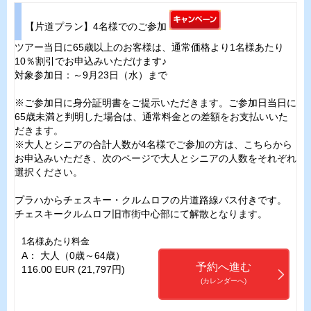
【片道プラン】4名様でのご参加
ツアー当日に65歳以上のお客様は、通常価格より1名様あたり
10％割引でお申込みいただけます♪
対象参加日：～9月23日（水）まで
※ご参加日に身分証明書をご提示いただきます。ご参加日当日に
65歳未満と判明した場合は、通常料金との差額をお支払いいた
だきます。
※大人とシニアの合計人数が4名様でご参加の方は、こちらから
お申込みいただき、次のページで大人とシニアの人数をそれぞれ
選択ください。
プラハからチェスキー・クルムロフの片道路線バス付きです。
チェスキークルムロフ旧市街中心部にて解散となります。
1名様あたり料金
A： 大人（0歳～64歳）
予約へ進む
116.00 EUR (21,797円)
(カレンダーへ)