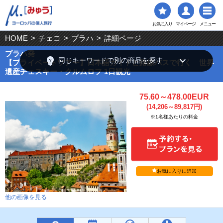
お気に入り
マイページ
メニュー
HOME
>
チェコ
>
プラハ
>
詳細ページ
プラハ発
emoji_objects
keyboard_arrow_down
同じキーワードで別の商品を探す
【プライベートツアー】日本語ガイドと路線バスで行く 世界
遺産チェスキー・クルムロフ 1日観光
75.60～478.00EUR
(14,206～89,817円)
※1名様あたりの料金
お気に入りに追加
他の画像を見る