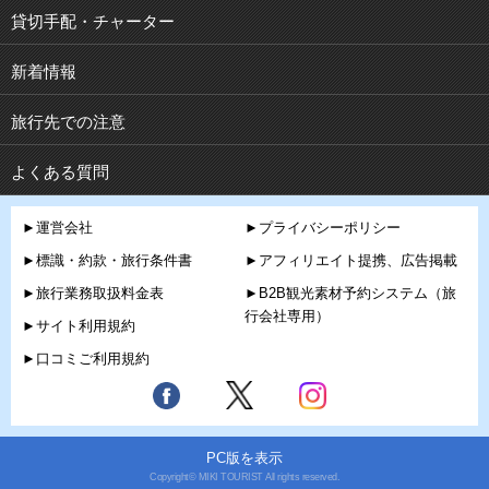
貸切手配・チャーター
新着情報
旅行先での注意
よくある質問
►運営会社
►プライバシーポリシー
►標識・約款・旅行条件書
►アフィリエイト提携、広告掲載
►旅行業務取扱料金表
►B2B観光素材予約システム（旅
行会社専用）
►サイト利用規約
►口コミご利用規約
PC版を表示
Copyright© MIKI TOURIST All rights reserved.