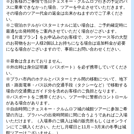
※お客様のご事情で当日チェスキー・クルムロフ行きの予定のバ
スに乗車できなかった場合、ツアーを中止させていただきます。
その場合のツアー代金の返金は出来かねますのでご了承くださ
い。
※ご宿泊ホテルがバスターミナルに近い場合は、ご予約確定時に
最適な出発時間をご案内させていただく場合がございます。
※【片道プラン】をお申込みのお客様で、スーツケース等の大型
のお荷物をお一人様2個以上お持ちになる場合は追加料金が必要
になる場合がございますので、事前にお問い合わせください。
※昼食は含まれておりません。
※外出時は身分証明書（パスポート）を必ず携帯していてくださ
い。
※プラハ市内のホテルとバスターミナル間の移動について、地下
鉄・路面電車・バス以外の交通手段（タクシーなど）で移動する
場合の交通費はガイド分を含めお客様のご負担となります。
※パスポートをご携帯ください。ツアー中に警察のコントロール
がある場合があります。
※自由時間にチェスキー・クルムロフ城の城館ツアーに参加ご希
望の方は、プラハへの出発時間前に間に合うようであればご入場
いただけます。（入場券のご購入は城の販売所もしくはオンライ
ンにてご購入ください。ただし月曜日と11月～3月末の冬季は城
館ツアーはございません。）