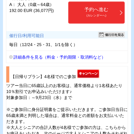
A： 大人（0歳～64歳）
予約へ進む
192.00 EUR (36,077円)
(カレンダーへ)
催行日/利用可能日
毎日（12/24・25・31、1/1を除く）
詳細条件を見る（料金・予約期限・取消料など）
【日帰りプラン】4名様でのご参加
ツアー当日に65歳以上のお客様は、通常価格より1名様あたり
10％割引でお申込みいただけます♪
対象参加日：～9月23日（水）まで
※ご参加日に身分証明書をご提示いただきます。ご参加日当日に
65歳未満と判明した場合は、通常料金との差額をお支払いいた
だきます。
※大人とシニアの合計人数が4名様でご参加の方は、こちらから
お申込みいただき、次のページで大人とシニアの人数をそれぞれ