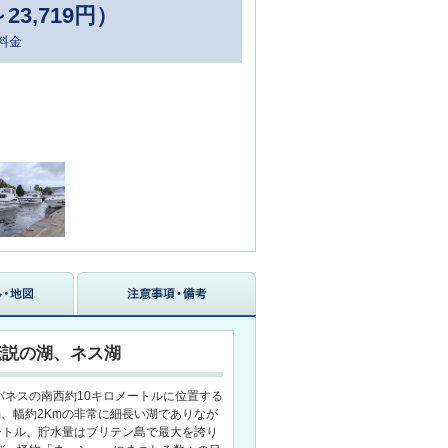
～23,719円）
料金
伝説の湖、ネス湖
バネスの南西約10キロメートルに位置する
m、幅約2Kmの非常に細長い湖でありなが
ートル、貯水量はブリテン島で最大を誇り