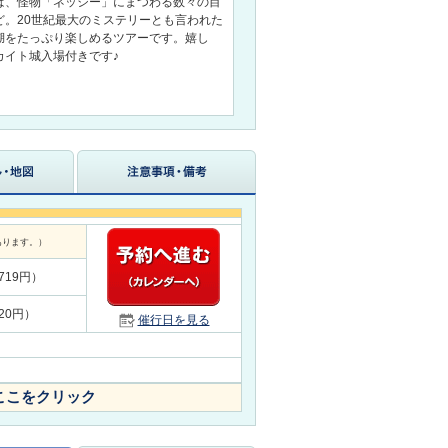
ば、怪物「ネッシー」にまつわる数々の目
ど。20世紀最大のミステリーとも言われた
湖をたっぷり楽しめるツアーです。嬉し
カイト城入場付きです♪
あります。）
3,719円）
,020円）
催行日を見る
ここをクリック