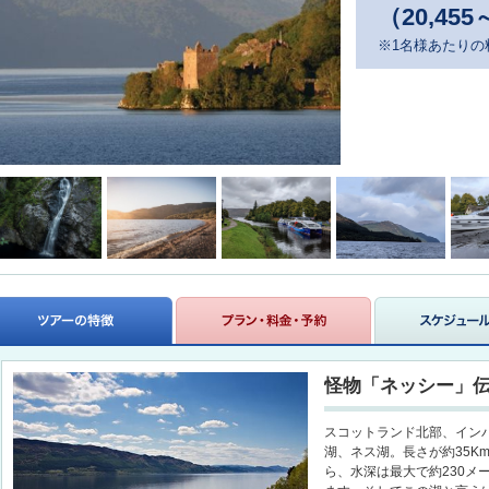
（20,455
※1名様あたりの
怪物「ネッシー」
スコットランド北部、イン
湖、ネス湖。長さが約35K
ら、水深は最大で約230メ