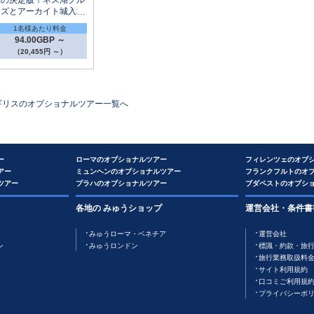
ーズとアーカイト城入場
付き☆コンプリート・ネ
1名様あたり料金
ス湖1日観光
94.00GBP ～
（20,455円 ～）
ギリス
のオプショナルツアー一覧へ
ー
ローマのオプショナルツアー
フィレンツェのオプ
アー
ミュンヘンのオプショナルツアー
フランクフルトのオ
ツアー
プラハのオプショナルツアー
ブダペストのオプシ
各地の みゅうショップ
運営会社・条件書
みゅうローマ・ベネチア
運営会社
ン
みゅうロンドン
標識・約款・旅
旅行業務取扱料
サイト利用規約
口コミご利用規
プライバシーポ