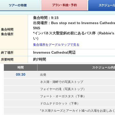
集合時間：9:15
出発場所：Bus stop next to Inverness Cathedral, 
5NS
集合時間
*インバネス大聖堂斜め前にあるバス停（Rabbie
集合場所
い）
集合場所をグーグルマップで見る
Inverness Cathedral周辺
終了場所
約7時間
所要時間
時間
スケジュール内
09:30
出発
ネス湖・湖畔での写真ストップ
フォイヤーの滝（写真ストップ）
フォート・オーガスタス（下車）
ドロムナドロケット（下車）
*ネス湖クルーズとアーカイト城への入場をお楽しみ