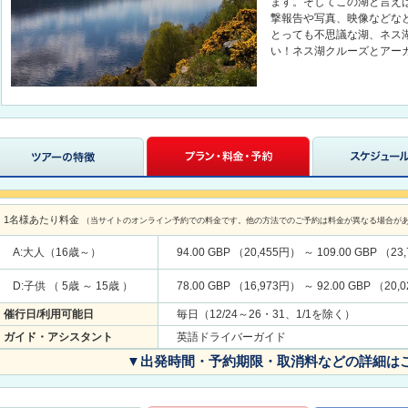
ます。そしてこの湖と言え
撃報告や写真、映像などな
とっても不思議な湖、ネス
い！ネス湖クルーズとアー
1名様あたり料金
（当サイトのオンライン予約での料金です。他の方法でのご予約は料金が異なる場合が
A:大人（16歳～）
94.00 GBP （20,455円） ～ 109.00 GBP （2
D:子供 （ 5歳 ～ 15歳 ）
78.00 GBP （16,973円） ～ 92.00 GBP （20
催行日/利用可能日
毎日（12/24～26・31、1/1を除く）
ガイド・アシスタント
英語ドライバーガイド
▼出発時間・予約期限・取消料などの詳細は