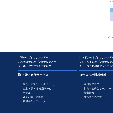
イ
パリのオプショナルツアー
ロンドンのオプショナルツア
バルセロナのオプショナルツアー
マドリッドのオプショナルツ
ジュネーブのオプショナルツアー
チューリッヒのオプショナル
取り扱い旅行サービス
ヨーロッパ現地情報
観光（オプショナルツアー）
現地発ブログ
空港・駅・港 送迎サービス
特集＆お得なキャンペー
ホテル
新着情報
鉄道バス・乗車券
旅行先での注意
貸切手配・チャーター