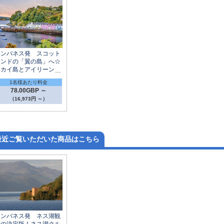
インバネス発 スコット
ランドの「翼の島」へ☆
スカイ島とアイリーン・
ドナン城1日観光
1名様あたり料金
78.00GBP ～
（16,973円 ～）
最近ご覧いただいた商品はこちら
インバネス発 ネス湖観
光の決定版！ネス湖クル