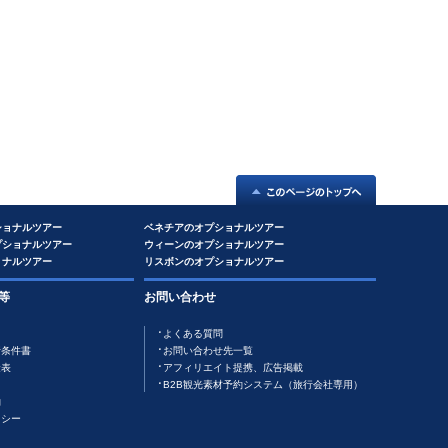
ショナルツアー
ベネチアのオプショナルツアー
プショナルツアー
ウィーンのオプショナルツアー
ョナルツアー
リスボンのオプショナルツアー
等
お問い合わせ
よくある質問
行条件書
お問い合わせ先一覧
金表
アフィリエイト提携、広告掲載
B2B観光素材予約システム（旅行会社専用）
約
リシー