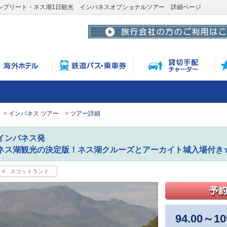
ンプリート・ネス湖1日観光 インバネスオプショナルツアー 詳細ページ
インバネス ツアー
ツアー詳細
インバネス発
ネス湖観光の決定版！ネス湖クルーズとアーカイト城入場付き
スコットランド
94.00
～
10