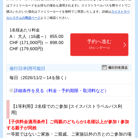
はファミリーカードをお持ちの場合も適用されます)。スイストラベルパスを弊サイトでご
購入いただいた場合はファミリーカードを無料でご用意いたします。詳細は
スイストラベ
ルシステムの商品ページ
よりご確認ください。
1名様あたり料金
A： 大人（16歳～） 855.00
予約へ進む
CHF (171,000円) ～ 898.00
(カレンダーへ)
CHF (179,600円)
催行日/利用可能日
毎日（2026/11/2～14を除く）
詳細条件を見る（料金・予約期限・取消料など）
【1等利用】2名様でのご参加 [スイスパストラベルパス利
用]
【子供料金適用条件】ご両親のどちらか1名様以上が参加 / 参加
する親子が同姓
一等親ではないご家族・ご親戚、ご家族以外の方とのご参加の場