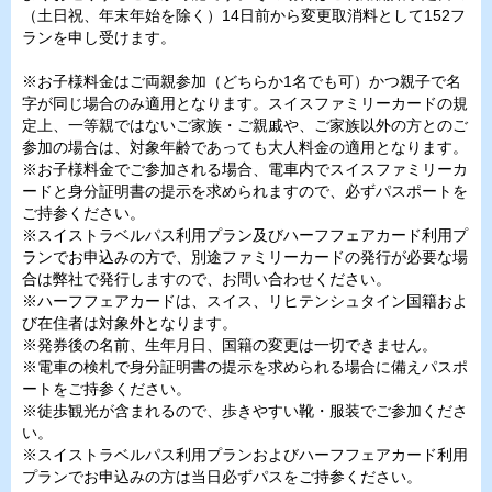
（土日祝、年末年始を除く）14日前から変更取消料として152フ
ランを申し受けます。
※お子様料金はご両親参加（どちらか1名でも可）かつ親子で名
字が同じ場合のみ適用となります。スイスファミリーカードの規
定上、一等親ではないご家族・ご親戚や、ご家族以外の方とのご
参加の場合は、対象年齢であっても大人料金の適用となります。
※お子様料金でご参加される場合、電車内でスイスファミリーカ
ードと身分証明書の提示を求められますので、必ずパスポートを
ご持参ください。
※スイストラベルパス利用プラン及びハーフフェアカード利用プ
ランでお申込みの方で、別途ファミリーカードの発行が必要な場
合は弊社で発行しますので、お問い合わせください。
※ハーフフェアカードは、スイス、リヒテンシュタイン国籍およ
び在住者は対象外となります。
※発券後の名前、生年月日、国籍の変更は一切できません。
※電車の検札で身分証明書の提示を求められる場合に備えパスポ
ートをご持参ください。
※徒歩観光が含まれるので、歩きやすい靴・服装でご参加くださ
い。
※スイストラベルパス利用プランおよびハーフフェアカード利用
プランでお申込みの方は当日必ずパスをご持参ください。