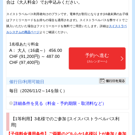
合は《大人料金》でお申込みください。
スイストラベルパス利用者向けのプランです。電車代が割引になります(16歳未満のお子様
はファミリーカードをお持ちの場合も適用されます)。スイストラベルパスを弊サイトでご
購入いただいた場合はファミリーカードを無料でご用意いたします。詳細は
スイストラベ
ルシステムの商品ページ
よりご確認ください。
1名様あたり料金
A： 大人（16歳～） 456.00
予約へ進む
CHF (91,200円) ～ 487.00
(カレンダーへ)
CHF (97,400円)
催行日/利用可能日
毎日（2026/11/2～14を除く）
詳細条件を見る（料金・予約期限・取消料など）
【1等利用】3名様でのご参加 [スイスパストラベルパス利
用]
【子供料金適用条件】ご両親のどちらか1名様以上が参加 / 参加