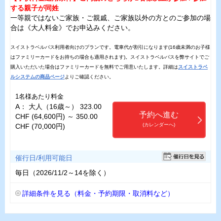
する親子が同姓
一等親ではないご家族・ご親戚、ご家族以外の方とのご参加の場
合は《大人料金》でお申込みください。
スイストラベルパス利用者向けのプランです。電車代が割引になります(16歳未満のお子様
はファミリーカードをお持ちの場合も適用されます)。スイストラベルパスを弊サイトでご
購入いただいた場合はファミリーカードを無料でご用意いたします。詳細は
スイストラベ
ルシステムの商品ページ
よりご確認ください。
1名様あたり料金
A： 大人（16歳～） 323.00
予約へ進む
CHF (64,600円) ～ 350.00
(カレンダーへ)
CHF (70,000円)
催行日/利用可能日
毎日（2026/11/2～14を除く）
詳細条件を見る（料金・予約期限・取消料など）