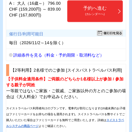
A： 大人（16歳～） 796.00
予約へ進む
CHF (159,200円) ～ 839.00
(カレンダーへ)
CHF (167,800円)
催行日/利用可能日
毎日（2026/11/2～14を除く）
詳細条件を見る（料金・予約期限・取消料など）
【2等利用】2名様でのご参加 [スイスパストラベルパス利用]
【子供料金適用条件】ご両親のどちらか1名様以上が参加 / 参加
する親子が同姓
一等親ではないご家族・ご親戚、ご家族以外の方とのご参加の場
合は《大人料金》でお申込みください。
スイストラベルパス利用者向けのプランです。電車代が割引になります(16歳未満のお子様
はファミリーカードをお持ちの場合も適用されます)。スイストラベルパスを弊サイトでご
購入いただいた場合はファミリーカードを無料でご用意いたします。詳細は
スイストラベ
ルシステムの商品ページ
よりご確認ください。