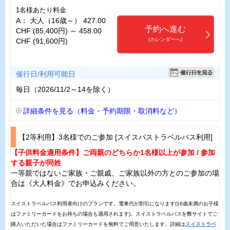
1名様あたり料金
A： 大人（16歳～） 427.00
予約へ進む
CHF (85,400円) ～ 458.00
(カレンダーへ)
CHF (91,600円)
催行日/利用可能日
毎日（2026/11/2～14を除く）
詳細条件を見る（料金・予約期限・取消料など）
【2等利用】3名様でのご参加 [スイスパストラベルパス利用]
【子供料金適用条件】ご両親のどちらか1名様以上が参加 / 参加
する親子が同姓
一等親ではないご家族・ご親戚、ご家族以外の方とのご参加の場
合は《大人料金》でお申込みください。
スイストラベルパス利用者向けのプランです。電車代が割引になります(16歳未満のお子様
はファミリーカードをお持ちの場合も適用されます)。スイストラベルパスを弊サイトでご
購入いただいた場合はファミリーカードを無料でご用意いたします。詳細は
スイストラベ