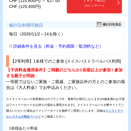
CHF (115,800円) ～ 627.00
(カレンダーへ)
CHF (125,400円)
催行日/利用可能日
毎日（2026/11/2～14を除く）
詳細条件を見る（料金・予約期限・取消料など）
【2等利用】1名様でのご参加 [スイスパストラベルパス利用]
【子供料金適用条件】ご両親のどちらか1名様以上が参加 / 参加
する親子が同姓
一等親ではないご家族・ご親戚、ご家族以外の方とのご参加の場
合は《大人料金》でお申込みください。
スイストラベルパス利用者向けのプランです。電車代が割引になります(16歳未満のお子様
はファミリーカードをお持ちの場合も適用されます)。スイストラベルパスを弊サイトでご
購入いただいた場合はファミリーカードを無料でご用意いたします。詳細は
スイストラベ
ルシステムの商品ページ
よりご確認ください。
1名様あたり料金