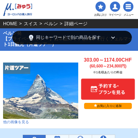
お気に入り
マイページ
メニュー
HOME
>
スイス
>
ベルン
>
詳細ページ
ベルン発
emoji_objects
keyboard_arrow_down
同じキーワードで別の商品を探す
【プライベートツアー】日本語ガイドと列車で行くツェルマッ
ト1日観光（片道ツアー）
303.00～1174.00CHF
(60,600～234,800円)
※1名様あたりの料金
お気に入りに追加
他の画像を見る