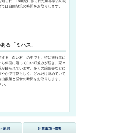
も知られ、18世紀に作られた世界最古の闘
ダでは自由散策の時間をお取りします。
のある「ミハス」
在する「白い村」の中でも、特に旅行者に
から斜面に沿って白い町並みが続き、家々
花が飾られています。多くの絵葉書などに
爽やかで可愛らしく、どれだけ眺めていて
自由散策と昼食の時間をお取りします。
さい。