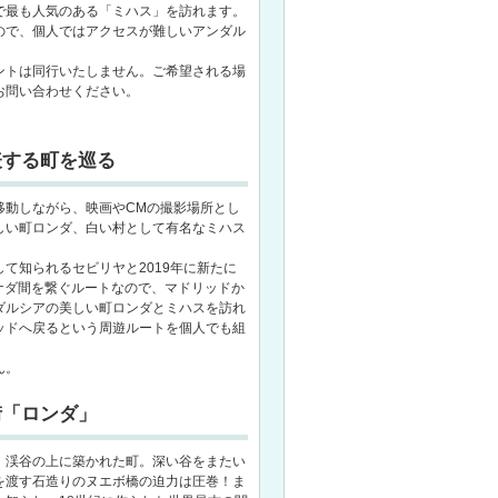
で最も人気のある「ミハス」を訪れます。
ので、個人ではアクセスが難しいアンダル
。
ントは同行いたしません。ご希望される場
お問い合わせください。
表する町を巡る
移動しながら、映画やCMの撮影場所とし
しい町ロンダ、白い村として有名なミハス
て知られるセビリヤと2019年に新たに
ナダ間を繋ぐルートなので、マドリッドか
ダルシアの美しい町ロンダとミハスを訪れ
ッドへ戻るという周遊ルートを個人でも組
ん。
街「ロンダ」
、渓谷の上に築かれた町。深い谷をまたい
を渡す石造りのヌエボ橋の迫力は圧巻！ま