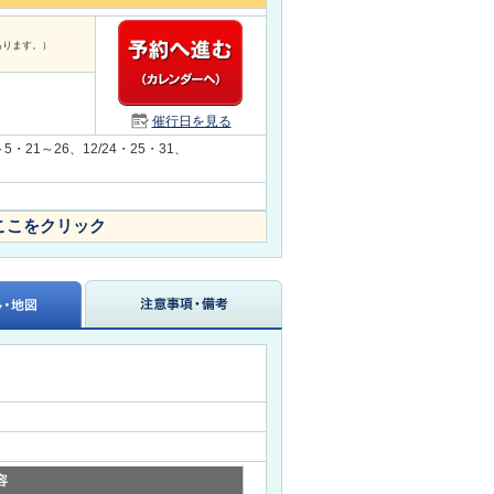
あります。）
催行日を見る
～5・21～26、12/24・25・31、
ここをクリック
容