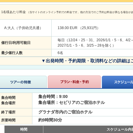
1名様あたり料金
（当サイトのオンライン予約での料金です。他の方法でのご予約は料金が異なる場合が
A:大人（子供幼児共通）
138.00 EUR （25,931円）
毎日（12/24・25・31、2026/1/1・5・6、4/2
催行日/利用可能日
2027/1/1・5・6、3/25～28を除く）
最少催行人数
6名
▼出発時間・予約期限・取消料などの詳細は
集合時間：9:00
集合時間
集合場所：セビリアのご宿泊ホテル
集合場所
グラナダ市内のご宿泊ホテル
終了場所
約9時間30分
所要時間
時間
スケジュール内