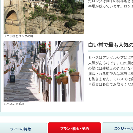
たロンダは闘牛の発祥地と
牛場が残っています。ロン
ヌエボ橋とロンダの町
白い村で最も人気
ミハスはアンダルシアに点
人気がある村です。山の麓
の壁には鉢植えのきれいな
描写される街並みは本当に
も飽きません。ミハスでは
※昼食は各自でお取りくだ
ミハスの街並み