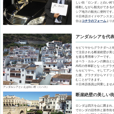
しい街「ロンダ」と白い村
移動しながら観光ができる
シア地方の観光に便利です
※日本語ガイドやアシスタ
合は
コチラのフォーム
より
アンダルシアを代
セビリヤからグラナダへと
て注目される断崖絶壁が美
を巡る専用車ツアーです。
オペラ・カルメンの舞台とし
AVEの停車駅となったグラ
らセビリヤへ、そしてアン
た後、グラナダからマドリ
むことができます。
※日本語係員は同乗しませ
アンダルシアといえば白い村（ミハス）
断崖絶壁の美しい
ロンダは四方を山に囲まれ
でロンダの旧市外と新市街