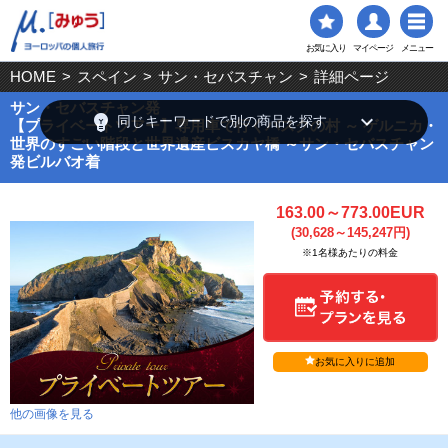
お気に入り
マイページ
メニュー
HOME
>
スペイン
>
サン・セバスチャン
>
詳細ページ
サン・セバスチャン発
emoji_objects
keyboard_arrow_down
同じキーワードで別の商品を探す
【プライベートツアー】専用車で行くバスクの村 ～ ゲルニカ・
世界のすごい階段と世界遺産ビスカヤ橋 ～サン・セバスチャン
発ビルバオ着
163.00～773.00EUR
(30,628～145,247円)
※1名様あたりの料金
お気に入りに追加
他の画像を見る