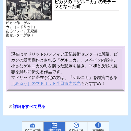
ピカソの『ゲルニカ』のモチー
フとなった町
ピカソ作「ゲルニ
カ」（マドリッドに
あるソフィア王妃芸
術センター所蔵 ）
現在はマドリッドのソフィア王妃芸術センターに所蔵、ピ
カソの最高傑作とされる『ゲルニカ』。スペイン内戦中、
小さなゲルニカの町を襲った悲劇を描き、平和と反戦の意
志を鮮烈に伝える作品です。
マドリッドに滞在予定の方は、『ゲルニカ』を鑑賞できる
［みゅう］のマドリッド半日市内観光
もおすすめ！
詳細をすべて見る