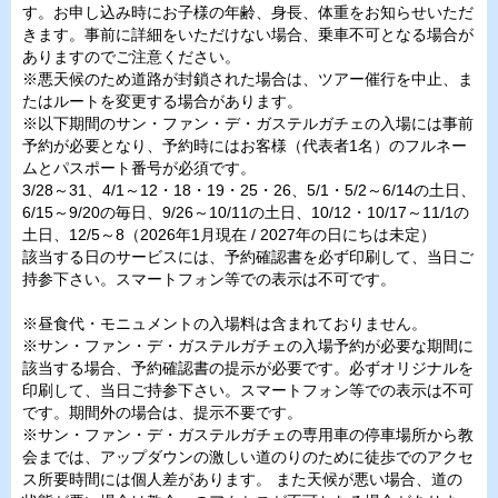
す。お申し込み時にお子様の年齢、身長、体重をお知らせいただ
きます。事前に詳細をいただけない場合、乗車不可となる場合が
ありますのでご注意ください。
※悪天候のため道路が封鎖された場合は、ツアー催行を中止、ま
たはルートを変更する場合があります。
※以下期間のサン・ファン・デ・ガステルガチェの入場には事前
予約が必要となり、予約時にはお客様（代表者1名）のフルネー
ムとパスポート番号が必須です。
3/28～31、4/1～12・18・19・25・26、5/1・5/2～6/14の土日、
6/15～9/20の毎日、9/26～10/11の土日、10/12・10/17～11/1の
土日、12/5～8（2026年1月現在 / 2027年の日にちは未定）
該当する日のサービスには、予約確認書を必ず印刷して、当日ご
持参下さい。スマートフォン等での表示は不可です。
※昼食代・モニュメントの入場料は含まれておりません。
※サン・ファン・デ・ガステルガチェの入場予約が必要な期間に
該当する場合、予約確認書の提示が必要です。必ずオリジナルを
印刷して、当日ご持参下さい。スマートフォン等での表示は不可
です。期間外の場合は、提示不要です。
※サン・ファン・デ・ガステルガチェの専用車の停車場所から教
会までは、アップダウンの激しい道のりのために徒歩でのアクセ
ス所要時間には個人差があります。 また天候が悪い場合、道の