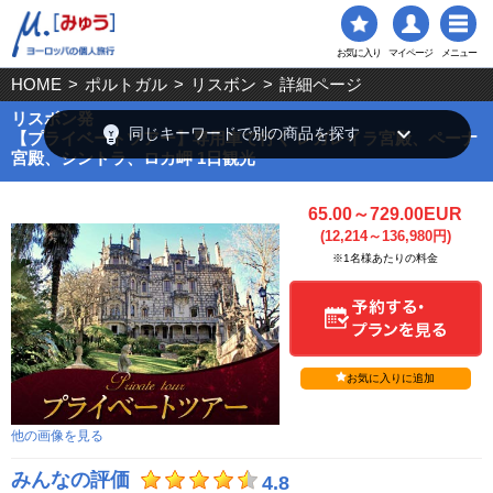
お気に入り
マイページ
メニュー
HOME
>
ポルトガル
>
リスボン
>
詳細ページ
リスボン発
emoji_objects
keyboard_arrow_down
同じキーワードで別の商品を探す
【プライベートツアー】専用車で行く レガレイラ宮殿、ペーナ
宮殿、シントラ、ロカ岬 1日観光
65.00～729.00EUR
(12,214～136,980円)
※1名様あたりの料金
お気に入りに追加
他の画像を見る
みんなの評価
4.8