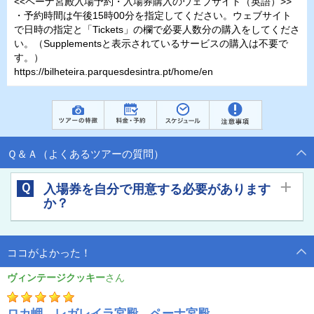
<<ペーナ宮殿入場予約・入場券購入のウェブサイト（英語）>>
・予約時間は午後15時00分を指定してください。ウェブサイト
で日時の指定と「Tickets」の欄で必要人数分の購入をしてくださ
い。（Supplementsと表示されているサービスの購入は不要で
す。）
https://bilheteira.parquesdesintra.pt/home/en
Ｑ＆Ａ（よくあるツアーの質問）
Ｑ
入場券を自分で用意する必要があります
か？
専用車のみのプランには入場券と入場予約が含まれていませんの
Ａ
で、注意事項をご覧いただいた上でご自身でご購入をお願いいた
ココがよかった！
します。 入場券と入場予約が含まれている、日本語ガイド付のプ
ランでのご参加をお勧めしています。
ヴィンテージクッキー
ロカ岬、レガレイラ宮殿、ペーナ宮殿