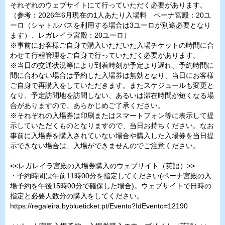
それぞれのウェブサイトにて行っていただく必要があります。
（参考：2026年6月現在の1人あたり入場料 ペーナ宮殿：20ユ
ーロ（シャトルバスを利用する場合は3ユーロが別途必要となり
ます）、レガレイラ宮殿：20ユーロ）
※事前にお客様ご自身で購入いただいた入場チケットの時間に合
わせて行程管理をご自身で行っていただく必要があります。
※当日の交通状況等により到着時刻が予定より遅れ、予約時間に
間に合わない場合は予約した入場券は無効となり、当日にお客様
ご自身で再購入をしていただきます。またスケジュールも変更と
なり、予定訪問地を訪問しない、あるいは滞在時間が短くなる場
合がありますので、あらかじめご了承ください。
※それぞれの入場券は印刷またはスマートフォン等に表示して提
示していただくものとなりますので、当日お持ちください。なお
事前に入場券を購入されていない場合や購入した入場券を当日提
示できない場合は、入場ができませんのでご注意ください。
<<レガレイラ宮殿の入場券購入のウェブサイト（英語）>>
・予約時間は午前11時00分を指定してください(ペーナ宮殿の入
場予約を午後15時00分で確保した場合)。ウェブサイトで日時の
指定と必要人数分の購入をしてください。
https://regaleira.byblueticket.pt/Evento?IdEvento=12190