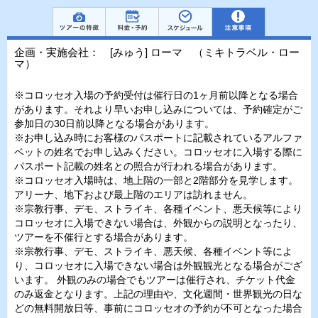
企画・実施会社： [みゅう] ローマ （ミキトラベル・ロー
マ）
※コロッセオ入場の予約受付は催行日の1ヶ月前以降となる場合
があります。それより早いお申し込みについては、予約確定がご
参加日の30日前以降となる場合があります。
※お申し込み時にお客様のパスポートに記載されているアルファ
ベットの姓名でお申し込みください。コロッセオに入場する際に
パスポート記載の姓名との照合が行われる場合があります。
※コロッセオ入場時は、地上階の一部と2階部分を見学します。
アリーナ、地下および最上階のエリアは訪れません。
※宗教行事、デモ、ストライキ、各種イベント、悪天候等により
コロッセオに入場できない場合は、外観からの説明となったり、
ツアーを不催行とする場合があります。
※宗教行事、デモ、ストライキ、悪天候、各種イベント等によ
り、コロッセオに入場できない場合は外観観光となる場合がござ
います。 外観のみの場合でもツアーは催行され、チケット代金
のみ返金となります。上記の理由や、文化週間・世界観光の日な
どの無料開放日等、事前にコロッセオの予約が不可となった場合