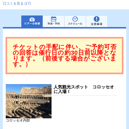
口コミを見る (17)
チケットの手配に伴い、ご予約可否
の回答は催行日の約30日前以降とな
ります。（前後する場合がございま
す。）
人気観光スポット コロッセオ
に入場！
コロッセオ内部