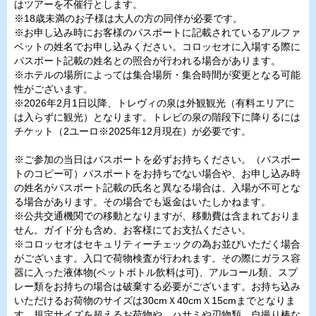
はツアーを不催行とします。
※18歳未満のお子様は大人の方の同伴が必要です。
※お申し込み時にお客様のパスポートに記載されているアルファ
ベットの姓名でお申し込みください。コロッセオに入場する際に
パスポート記載の姓名との照合が行われる場合があります。
※ホテルの場所によっては集合場所・集合時間が変更となる可能
性がございます。
※2026年2月1日以降、トレヴィの泉は外観観光（有料エリアに
は入らずに観光）となります。トレビの泉の階段下に降りるには
チケット（2ユーロ※2025年12月現在）が必要です。
※ご参加の当日はパスポートを必ずお持ちください。（パスポー
トのコピー可）パスポートをお持ちでない場合や、お申し込み時
の姓名がパスポート記載の氏名と異なる場合は、入場が不可とな
る場合があります。その場合でも返金はいたしかねます。
※公共交通機関での移動となりますが、移動費は含まれておりま
せん。ガイド分も含め、お客様にてお支払ください。
※コロッセオはセキュリティーチェックの為お並びいただく場合
がございます。入口で荷物検査が行われます。その際にガラス容
器に入った液体物(ペットボトル飲料は可)、アルコール類、スプ
レー類をお持ちの場合は破棄する必要がございます。お持ち込み
いただけるお荷物のサイズは30cmＸ40cmＸ15cmまでとなりま
す。規定サイズを超えるお荷物や、ハサミや刃物類、自撮り棒な