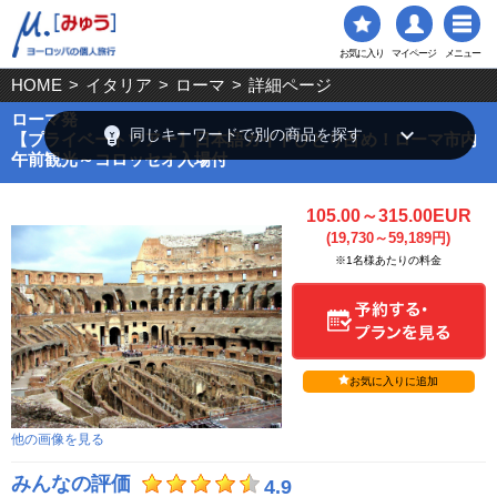
お気に入り
マイページ
メニュー
HOME
>
イタリア
>
ローマ
>
詳細ページ
ローマ発
emoji_objects
keyboard_arrow_down
同じキーワードで別の商品を探す
【プライベートツアー】日本語ガイドひとり占め！ローマ市内
午前観光～コロッセオ入場付
105.00～315.00EUR
(19,730～59,189円)
※1名様あたりの料金
お気に入りに追加
他の画像を見る
みんなの評価
4.9