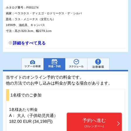
カタログ番号：P001174
画家：ベラスケス・ディエゴ・ロドリーゲス・デ・シルバ
題名：ラス・メニーナス（女官たち）
1656作、油絵具、キャンバス
寸法：高さ/320,3cm、幅/279,1cm
詳細をすべて見る
当サイトのオンライン予約での料金です。
他の方法でのお申し込みは料金が異なる場合があります。
1名様でのご参加
1名様あたり料金
A： 大人（子供幼児共通）
予約へ進む
182.00 EUR (34,198円)
(カレンダーへ)