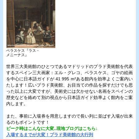
ベラスケス『ラス・
メニーナス』
世界三大美術館のひとつであるマドリッドのプラド美術館を代表
するスペイン三大画家：エル・グレコ、ベラスケス、ゴヤの絵画
を中心に日本語ガイドが 41 995 m²ある館内を効率よくご案内い
たします！広いプラド美術館、お目当ての作品を探すだけでも思
った以上に大変ですが、美術史には欠かせない名画をスペインの
歴史などを絡めて別の視点から日本語ガイド効率よく館内をご案
内します。
また、事前に入場券を用意しますので長い列に並ばす入場が出来
るのもポイントです！
ピーク時はこんなに大変..現地ブログはこちら↓
入場するまでが大変！プラド美術館の大行列