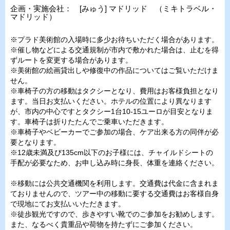
企画・実施会社： [みゅう] マドリッド （ミキトラベル・
マドリッド）
※プラド美術館の入場時に多少お待ちいただく場合があります。
※催し物などによる交通規制が市内で敷かれた場合は、止むを得
ずルートを変更する場合があります。
※美術館の絵画貸出しや修復中の作品についてはご覧いただけま
せん。
※車椅子の方の移動はタクシーとなり、費用はお客様負担となり
ます。当日お支払いください。ホテルの位置により異なります
が、市内の中心ですとタクシー1台10-15ユーロが目安となりま
す。車椅子は折りたたんでご乗車いただきます。
※車椅子やベビーカーでご参加の場合、ケア出来る方の同伴が必
要となります。
※12歳未満及び135cm以下のお子様には、チャイルドシートの
手配が必要なため、お申し込み時に身長、体重を連絡ください。
※移動には公共交通機関を利用します。交通費は代金に含まれま
ておりませんので、ツアー中の移動に要する交通費はお客様自身
で現地にてお支払いいただきます。
※徒歩観光ですので、歩きやすい靴でのご参加をお勧めします。
また、なるべく貴重品や荷物を持たずにご参加ください。