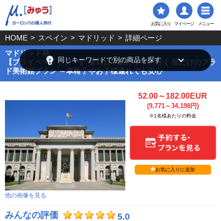
お気に入り
マイページ
メニュー
HOME
>
スペイン
>
マドリッド
>
詳細ページ
マドリッド発
emoji_objects
keyboard_arrow_down
同じキーワードで別の商品を探す
【プライベートツアー】 貸切日本語ガイドと行く 私だけのプラ
ド美術館プラン ～車椅子やお子様連れでも安心
52.00～182.00EUR
(9,771～34,198円)
※1名様あたりの料金
お気に入りに追加
他の画像を見る
みんなの評価
5.0