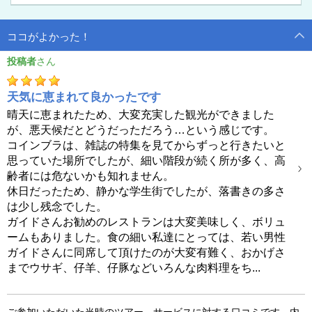
【専用車＆日本語ガイド付き】と記載されたプランでは、ジョア
Ａ
ニーナ図書館を含むコインブラ大学の入場券をご用意いたしま
ココがよかった！
す。ジョアニーナ図書館にも入場可能です。
投稿者
天気に恵まれて良かったです
晴天に恵まれたため、大変充実した観光ができました
が、悪天候だとどうだっただろう…という感じです。
コインブラは、雑誌の特集を見てからずっと行きたいと
思っていた場所でしたが、細い階段が続く所が多く、高
齢者には危ないかも知れません。
休日だったため、静かな学生街でしたが、落書きの多さ
は少し残念でした。
ガイドさんお勧めのレストランは大変美味しく、ボリュ
ームもありました。食の細い私達にとっては、若い男性
ガイドさんに同席して頂けたのが大変有難く、おかげさ
までウサギ、仔羊、仔豚などいろんな肉料理をち...
ご参加いただいた当時のツアー、サービスに対する口コミです。内