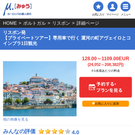
お気に入り
マイページ
メニュー
HOME
>
ポルトガル
>
リスボン
>
詳細ページ
リスボン発
【プライベートツアー】専用車で行く 運河の町アヴェイロとコ
インブラ1日観光
128.00～1109.00EUR
(24,052～208,382円)
※1名様あたりの料金
お気に入りに追加
他の画像を見る
みんなの評価
4.0