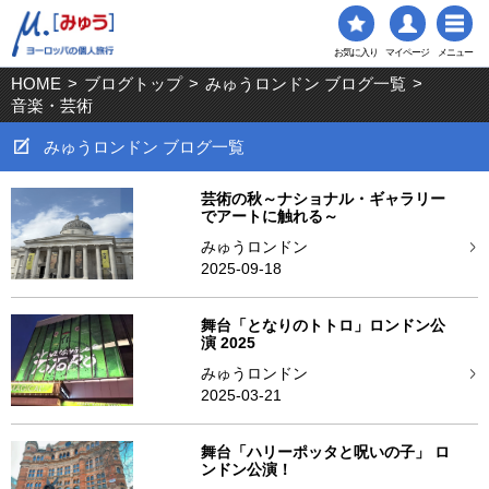
お気に入り
マイページ
メニュー
HOME
>
ブログトップ
>
みゅうロンドン ブログ一覧
>
音楽・芸術
みゅうロンドン ブログ一覧
芸術の秋～ナショナル・ギャラリー
でアートに触れる～
みゅうロンドン
2025-09-18
舞台「となりのトトロ」ロンドン公
演 2025
みゅうロンドン
2025-03-21
舞台「ハリーポッタと呪いの子」 ロ
ンドン公演！