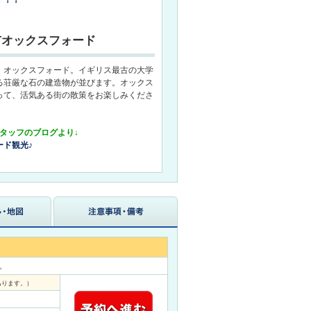
！！！
市オックスフォード
・オックスフォード。イギリス最古の大学
る荘厳な石の建造物が並びます。オックス
って、活気ある街の散策をお楽しみくださ
スタッフのブログより↓
ード観光♪
。
あります。）