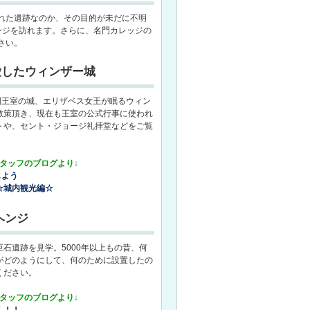
れた遺跡なのか、その目的が未だに不明
ンジを訪れます。さらに、名門カレッジの
さい。
愛したウィンザー城
国王室の城、エリザベス女王が眠るウィン
散策頂き、現在も王室の公式行事に使われ
トや、セント・ジョージ礼拝堂などをご覧
スタッフのブログより↓
じよう
☆城内観光編☆
ヘンジ
石遺跡を見学。5000年以上もの昔、何
がどのようにして、何のために設置したの
ください。
スタッフのブログより↓