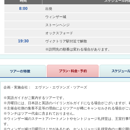
時間
スケジュール内
8:00
出発
ウィンザー城
ストーンヘンジ
オックスフォード
19:30
ヴィクトリア駅付近で解散
※訪問先の順番は変わる場合があります。
企画・実施会社： エヴァン・エヴァンズ・ツアーズ
※英語ガイドがご案内するツアーです。
※月曜日には、日本語と英語のバイリンガルガイドになる場合がございますが、
※主催会社側の集客不足等の理由によりツアーが稀にキャンセルされる場合がご
※ランチはツアー代金に含まれておりません。
※ウィンザー城のステートアパートメントやセントジョージ礼拝堂は、王室行事
す。
※ウィンザー城は日曜日はミサがあるため、セントジョージ礼拝堂内の一般公開