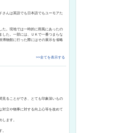
ドさんは英語でも日本語でもユーモアた
した。現地では一時的に雨風にあったの
ました。一部には、ＵＫで一番つまらな
映博物館に行った際にはその展示を省略
>>全てを表示する
間見ることができ、とても印象深いもの
な対立や物事に対する向上心等を改めて
めします。
す。