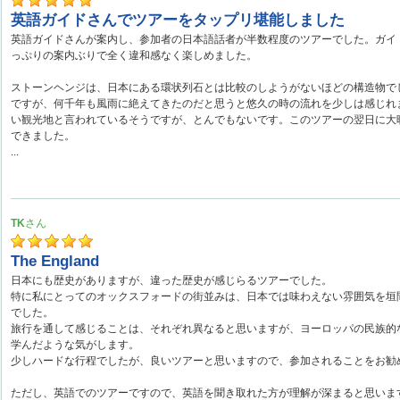
英語ガイドさんでツアーをタップリ堪能しました
英語ガイドさんが案内し、参加者の日本語話者が半数程度のツアーでした。ガイ
っぷりの案内ぶりで全く違和感なく楽しめました。
ストーンヘンジは、日本にある環状列石とは比較のしようがないほどの構造物で
ですが、何千年も風雨に絶えてきたのだと思うと悠久の時の流れを少しは感じれ
い観光地と言われているそうですが、とんでもないです。このツアーの翌日に大
できました。
...
TK
The England
日本にも歴史がありますが、違った歴史が感じらるツアーでした。
特に私にとってのオックスフォードの街並みは、日本では味わえない雰囲気を垣
でした。
旅行を通して感じることは、それぞれ異なると思いますが、ヨーロッパの民族的
学んだような気がします。
少しハードな行程でしたが、良いツアーと思いますので、参加されることをお勧
ただし、英語でのツアーですので、英語を聞き取れた方が理解が深まると思いま