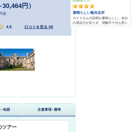
～30,464円）
料金
4.8
口コミを見る (
4
)
のツアー