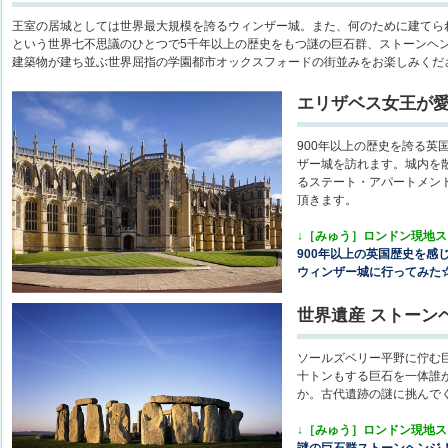
王室の居城としては世界最大規模を誇るウィンザー城。また、何のために建てら
という世界七不思議のひとつで5千年以上の歴史をもつ謎の巨石群、ストーンヘ
建築物が建ち並ぶ世界屈指の学園都市オックスフォードの街並みをお楽しみくだ
エリザベス女王が
900年以上の歴史を誇る英
ザー城を訪れます。城内を
るステート・アパートメン
頂きます。
↓［みゅう］ロンドン現地
900年以上の英国歴史を感
ウィンザー城に行ってみた
世界遺産 ストーン
ソールズベリー平野に佇む巨
十トンもする巨石を一体誰
か。古代遺跡の謎に挑んで
↓［みゅう］ロンドン現地