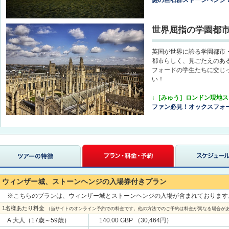
謎の巨石群ストーンヘンジ
世界屈指の学園都
英国が世界に誇る学園都市
都市らしく、見ごたえのあ
フォードの学生たちに交じ
い！
↓［みゅう］ロンドン現地
ファン必見！オックスフォ
ウィンザー城、ストーンヘンジの入場券付きプラン
※こちらのプランは、ウィンザー城とストーンヘンジの入場が含まれております
1名様あたり料金
（当サイトのオンライン予約での料金です。他の方法でのご予約は料金が異なる場合が
A:大人（17歳～59歳）
140.00 GBP （30,464円）