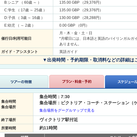
B:シニア （ 60歳 ～ ）
135.00 GBP （29,376円）
C:学生 （ 17歳 ～ 25歳 ）
135.00 GBP （29,376円）
D:子供 （ 3歳 ～ 16歳 ）
130.00 GBP （28,288円）
E:幼児 （ ～ 2歳 ）
0.00 GBP （0円）
月・木・金・土・日
催行日/利用可能日
*月曜日には、日本語と英語のバイリンガルガ
ありません。
ガイド・アシスタント
英語ガイド
▼出発時間・予約期限・取消料などの詳細は
集合時間：7:30
集合時間
集合場所：ビクトリア・コーチ・ステーション（ゲ
集合場所
集合場所をグーグルマップで見る
ヴィクトリア駅付近
終了場所
約11時間
所要時間