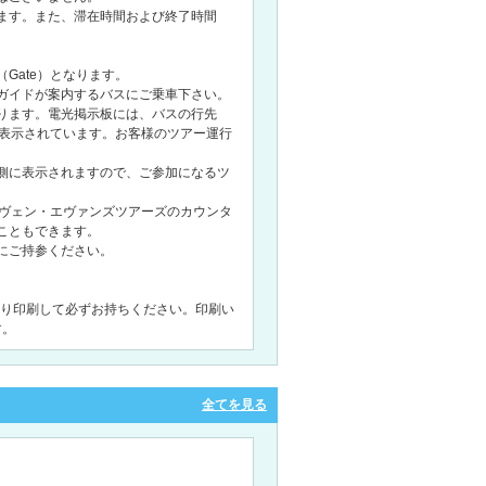
ます。また、滞在時間および終了時間
Gate）となります。
ガイドが案内するバスにご乗車下さい。
ります。電光掲示板には、バスの行先
Gate) が表示されています。お客様のツアー運行
側に表示されますので、ご参加になるツ
エヴェン・エヴァンズツアーズのカウンタ
こともできます。
にご持参ください。
イページより印刷して必ずお持ちください。印刷い
す。
全てを見る