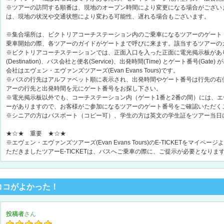
※ツアーの訪問する順番は、現地のオープン時間により変更になる場合がござい
は、現地の状況や交通状態により変わる可能性、遅れる場合もございます。
※集合場所は、ビクトリアコーチステーション内のご乗車になるツアーのゲート（
乗車開始の際、各ツアーのガイドがゲートまで呼びに来ます。該当するツアーの
※ビクトリアコーチステーションでは、正面入口を入った正面に電光掲示板があ
(Destination)、バス会社と便名(Service)、出発時間(Time) とゲート番号(
会社はエヴェン・エヴァンズツアーズ(Evan Evans Tours)です。
※バスの行先はアルファベット順に表示され、出発時間やゲート番号は行先の右
アーの行先と出発時間を元にゲート番号をお探し下さい。
※電光掲示板以外でも、コーチステーション内（ゲート1番と2番の間）には、
ーがありますので、お客様がご参加になるツアーのゲート番号をご確認いただく
※シニアの方はパスポート（コピー可）、学生の方は英文の学生証をツアー当日
★☆★ 重要 ★☆★
※エヴェン・エヴァンズツアーズ(Evan Evans Tours)のE-TICKETをマ
ただきましたツアーE-TICKETは、バスへご乗車の際に、ご提示が必要となりま
ココがよかった！
投稿者