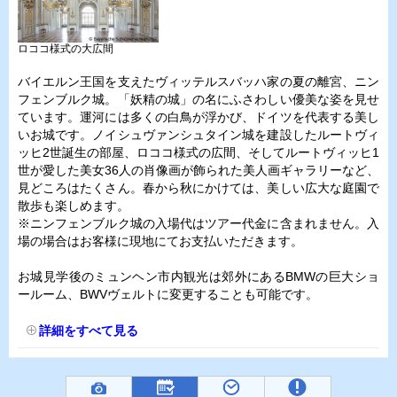
ロココ様式の大広間
バイエルン王国を支えたヴィッテルスバッハ家の夏の離宮、ニン
フェンブルク城。「妖精の城」の名にふさわしい優美な姿を見せ
ています。運河には多くの白鳥が浮かび、ドイツを代表する美し
いお城です。ノイシュヴァンシュタイン城を建設したルートヴィ
ッヒ2世誕生の部屋、ロココ様式の広間、そしてルートヴィッヒ1
世が愛した美女36人の肖像画が飾られた美人画ギャラリーなど、
見どころはたくさん。春から秋にかけては、美しい広大な庭園で
散歩も楽しめます。
※ニンフェンブルク城の入場代はツアー代金に含まれません。入
場の場合はお客様に現地にてお支払いただきます。
お城見学後のミュンヘン市内観光は郊外にあるBMWの巨大ショ
ールーム、BWVヴェルトに変更することも可能です。
詳細をすべて見る