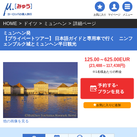
お気に入り
マイページ
メニュー
HOME
>
ドイツ
>
ミュンヘン
>
詳細ページ
ミュンヘン発
【プライベートツアー】 日本語ガイドと専用車で行く ニンフ
ェンブルク城とミュンヘン半日観光
125.00～625.00EUR
(23,488～117,438円)
※1名様あたりの料金
お気に入りに追加
他の画像を見る