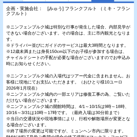
企画・実施会社： [みゅう] フランクフルト （ミキ・フラン
クフルト）
※ニンフェンブルク城は特別な行事が発生した場合、内部見学が
できない場合がございます。その場合は、主に市内観光となりま
す。
※ドライバー並びにガイドのサービスは最大3時間となります。
※12歳未満または身長150cm以下のお子様が参加する場合は、
チャイルドシートの手配が必要な場合がございますのでお申込み
時にお知らせください。
※ニンフェンブルク城の入場代はツアー代金に含まれません。お
客様に現地にてお支払いただきます。（おひとり様10ユーロ
2026年1月現在）
※ニンフェンブルク城内の一部エリアは修復工事の為、ご覧いた
だけない場合がございます。
※ニンフェンブルク城の開館時間は、4/1～10/15は9時～18時、
10/16～3/31は10時～17時です。（最終入場は30分前まで）
※当日の交通状況や現地事情により、行程や解散場所が変更とな
る場合がございます。
※終了場所の変更は可能ですが、ミュンヘン市内に限ります。