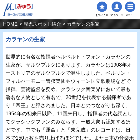
お気に入り
マイページ
メニュー
HOME
>
観光スポット紹介
> カラヤンの生家
カラヤンの生家
世界的に有名な指揮者ヘルベルト・フォン・カラヤンの
生家が、ザルツブルクにあります。カラヤンは1908年オ
ーストリアのザルツブルクで誕生しました。ベルリン・
フィルハーモニー管弦楽団やウィーン国立歌劇場などで
指揮、芸術監督を務め、クラシック音楽界において最も
署名な人物として有名で、20世紀を代表する指揮者であ
り「帝王」と評されました。日本とのつながりも深く、
1954年の初来日以降、11回来日し、指揮者の代名詞とし
てクラシックファンのみならず、一般大衆も認知するほ
どです。中でも「運命」と「未完成」のレコードは、日
本で150万枚を売り上げるほどでした。また日本の音楽ホ