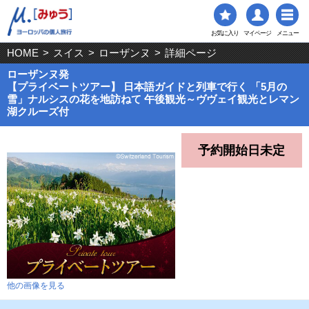
お気に入り
マイページ
メニュー
HOME
>
スイス
>
ローザンヌ
>
詳細ページ
ローザンヌ発
【プライベートツアー】 日本語ガイドと列車で行く 「5月の
雪」ナルシスの花を地訪ねて 午後観光～ヴヴェイ観光とレマン
湖クルーズ付
予約開始日未定
他の画像を見る