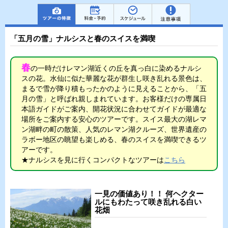
「五月の雪」ナルシスと春のスイスを満喫
春
の一時だけレマン湖近くの丘を真っ白に染めるナルシ
スの花。水仙に似た華麗な花が群生し咲き乱れる景色は、
まるで雪が降り積もったかのように見えることから、「五
月の雪」と呼ばれ親しまれています。お客様だけの専属日
本語ガイドがご案内、開花状況に合わせてガイドが最適な
場所をご案内する安心のツアーです。スイス最大の湖レマ
ン湖畔の町の散策、人気のレマン湖クルーズ、世界遺産の
ラボー地区の眺望も楽しめる、春のスイスを満喫できるツ
アーです。
★ナルシスを見に行くコンパクトなツアーは
こちら
一見の価値あり！！ 何ヘクター
ルにもわたって咲き乱れる白い
花畑