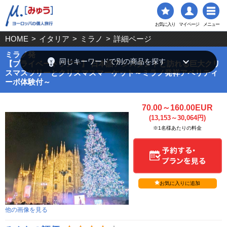
お気に入り
マイページ
メニュー
HOME
>
イタリア
>
ミラノ
>
詳細ページ
ミラノ発
emoji_objects
keyboard_arrow_down
同じキーワードで別の商品を探す
【プライベートツアー】 日本語アシスタントと訪れる巨大クリ
スマスツリーとクリスマスマーケット～ミラノ発祥アペリティ
ーボ体験付～
70.00～160.00EUR
(13,153～30,064円)
※1名様あたりの料金
お気に入りに追加
他の画像を見る