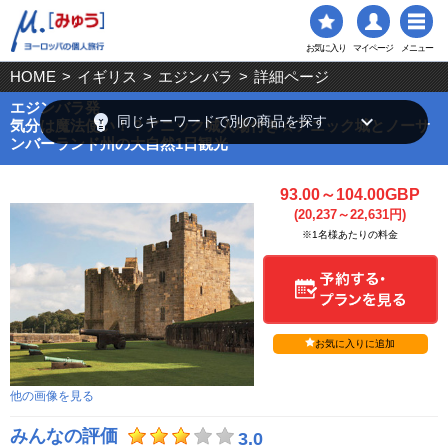
お気に入り
マイページ
メニュー
HOME
>
イギリス
>
エジンバラ
>
詳細ページ
エジンバラ発
emoji_objects
keyboard_arrow_down
同じキーワードで別の商品を探す
気分は魔法使い！？アニック城入場付き☆アニック城とノーサ
ンバーランド州の大自然1日観光
93.00～104.00GBP
(20,237～22,631円)
※1名様あたりの料金
お気に入りに追加
他の画像を見る
みんなの評価
3.0