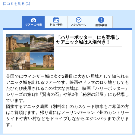
口コミを見る (1)
「ハリーポッター」にも登場し
たアニック城は入場付き！
英国ではウィンザー城に次ぐ2番目に大きい居城として知られる
アニック城を訪れるツアーです。映画やドラマのロケ地としても
たびたび使用されるこの壮大なお城は、映画「ハリーポッター」
シリーズの第1作「賢者の石」や第2作「秘密の部屋」にも登場し
ています。
隣接するアニック庭園（別料金）のカスケード噴水もご希望の方
はご覧頂けます。帰り道にはノーサンバーランド州のカントリー
サイドや古い村などをドライブしながらエジンバラまで戻りま
す。