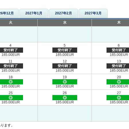
26年12月
2027年1月
2027年2月
2027年3月
火
水
木
4
5
6
185.00EUR
185.00EUR
185.00EUR
11
12
13
185.00EUR
185.00EUR
185.00EUR
18
19
20
185.00EUR
185.00EUR
185.00EUR
25
26
27
185.00EUR
185.00EUR
185.00EUR
あります。