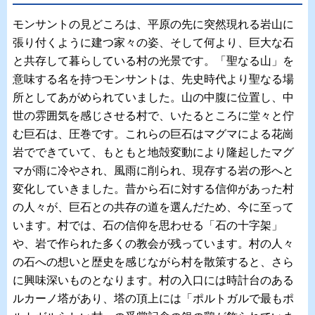
モンサントの見どころは、平原の先に突然現れる岩山に
張り付くように建つ家々の姿、そして何より、巨大な石
と共存して暮らしている村の光景です。「聖なる山」を
意味する名を持つモンサントは、先史時代より聖なる場
所としてあがめられていました。山の中腹に位置し、中
世の雰囲気を感じさせる村で、いたるところに堂々と佇
む巨石は、圧巻です。これらの巨石はマグマによる花崗
岩でできていて、もともと地殻変動により隆起したマグ
マが雨に冷やされ、風雨に削られ、現存する岩の形へと
変化していきました。昔から石に対する信仰があった村
の人々が、巨石との共存の道を選んだため、今に至って
います。村では、石の信仰を思わせる「石の十字架」
や、岩で作られた多くの教会が残っています。村の人々
の石への想いと歴史を感じながら村を散策すると、さら
に興味深いものとなります。村の入口には時計台のある
ルカーノ塔があり、塔の頂上には「ポルトガルで最もポ