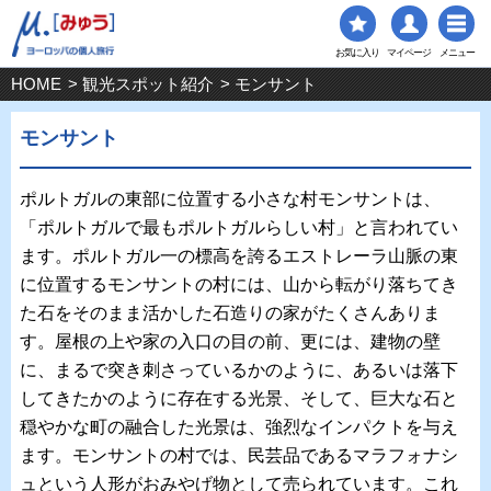
お気に入り
マイページ
メニュー
HOME
>
観光スポット紹介
> モンサント
モンサント
ポルトガルの東部に位置する小さな村モンサントは、
「ポルトガルで最もポルトガルらしい村」と言われてい
ます。ポルトガル一の標高を誇るエストレーラ山脈の東
に位置するモンサントの村には、山から転がり落ちてき
た石をそのまま活かした石造りの家がたくさんありま
す。屋根の上や家の入口の目の前、更には、建物の壁
に、まるで突き刺さっているかのように、あるいは落下
してきたかのように存在する光景、そして、巨大な石と
穏やかな町の融合した光景は、強烈なインパクトを与え
ます。モンサントの村では、民芸品であるマラフォナシ
ュという人形がおみやげ物として売られています。これ