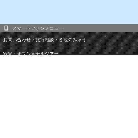
スマートフォンメニュー
お問い合わせ・旅行相談・各地のみゅう
観光・オプショナルツアー
現地発 宿泊付き観光ツアー
JOIBUS 周遊バス
空港・駅・港 送迎サービス
鉄道パス・乗車券
特集・キャンペーン