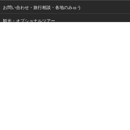
お問い合わせ・旅行相談・各地のみゅう
観光・オプショナルツアー
現地発 宿泊付き観光ツアー
JOIBUS 周遊バス
空港・駅・港 送迎サービス
鉄道パス・乗車券
特集・キャンペーン
ブログ
観光スポット紹介
PCサイトメニュー