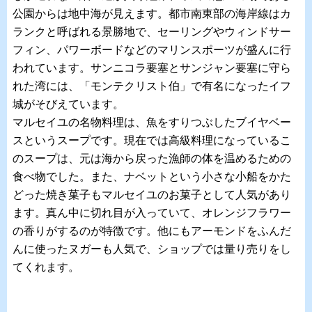
公園からは地中海が見えます。都市南東部の海岸線はカ
ランクと呼ばれる景勝地で、セーリングやウィンドサー
フィン、パワーボードなどのマリンスポーツが盛んに行
われています。サンニコラ要塞とサンジャン要塞に守ら
れた湾には、「モンテクリスト伯」で有名になったイフ
城がそびえています。
マルセイユの名物料理は、魚をすりつぶしたブイヤベー
スというスープです。現在では高級料理になっているこ
のスープは、元は海から戻った漁師の体を温めるための
食べ物でした。また、ナベットという小さな小船をかた
どった焼き菓子もマルセイユのお菓子として人気があり
ます。真ん中に切れ目が入っていて、オレンジフラワー
の香りがするのが特徴です。他にもアーモンドをふんだ
んに使ったヌガーも人気で、ショップでは量り売りをし
てくれます。