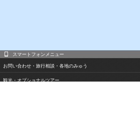
スマートフォンメニュー
お問い合わせ・旅行相談・各地のみゅう
観光・オプショナルツアー
現地発 宿泊付き観光ツアー
JOIBUS 周遊バス
空港・駅・港 送迎サービス
鉄道パス・乗車券