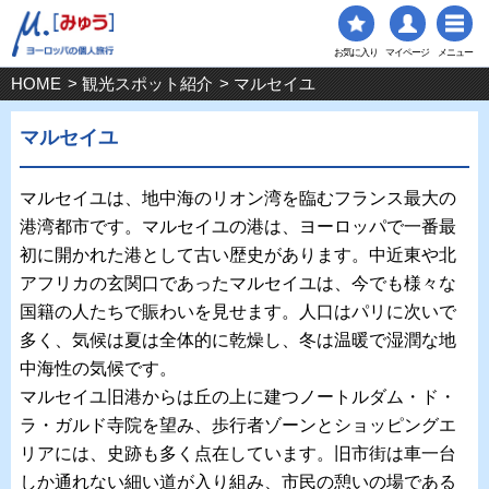
お気に入り
マイページ
メニュー
HOME
>
観光スポット紹介
> マルセイユ
マルセイユ
マルセイユは、地中海のリオン湾を臨むフランス最大の
港湾都市です。マルセイユの港は、ヨーロッパで一番最
初に開かれた港として古い歴史があります。中近東や北
アフリカの玄関口であったマルセイユは、今でも様々な
国籍の人たちで賑わいを見せます。人口はパリに次いで
多く、気候は夏は全体的に乾燥し、冬は温暖で湿潤な地
中海性の気候です。
マルセイユ旧港からは丘の上に建つノートルダム・ド・
ラ・ガルド寺院を望み、歩行者ゾーンとショッピングエ
リアには、史跡も多く点在しています。旧市街は車一台
しか通れない細い道が入り組み、市民の憩いの場である