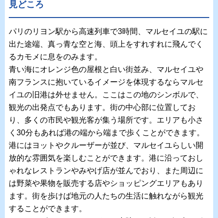
見どころ
パリのリヨン駅から高速列車で3時間、マルセイユの駅に
出た途端、真っ青な空と海、頭上をすれすれに飛んでく
るカモメに息をのみます。
青い海にオレンジ色の屋根と白い街並み、マルセイユや
南フランスに抱いているイメージを体現するならマルセ
イユの旧港は外せません。ここはこの地のシンボルで、
観光の出発点でもあります。街の中心部に位置してお
り、多くの市民や観光客が集う場所です。エリアも小さ
く30分もあれば港の端から端まで歩くことができます。
港にはヨットやクルーザーが並び、マルセイユらしい開
放的な雰囲気を楽しむことができます。港に沿っておし
ゃれなレストランやみやげ店が並んでおり、また周辺に
は野菜や果物を販売する店やショッピングエリアもあり
ます。街を歩けば地元の人たちの生活に触れながら観光
することができます。