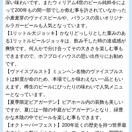
深い味わいです。またウィリアム4世のビール純粋令によ
って200年もの間一部でしか飲む事を許されていなかった
小麦麦芽のヴァイスビールや、バランスの良いオリジナ
ルラガービールも人気となっています。
【1リットル大ジョッキ】かなりどっしりとした重みのあ
る1リットルビールジョッキは、飲み干した時の達成感が
爽快です。何人かで分け合ってその大きさを楽しむ事も
できますので、ホフブロイハウスの思い出作りにお勧め
です。
【ヴァイスブルスト】ミュンヘン名物のヴァイスブルス
トは鮮度が命のため、本場でしか味わえない一品ともい
えます。樽生のビールにぴったりの味わいで人気メニュ
ーとなっています。
【夏季限定ビアガーデン】ビアホール内の装飾も美しい
ですが、夏には一階の中庭がビアガーデンとなり、緑豊
かな木陰の中でビールを楽しむ事もできます。
【オクトーバーフェスト】200年近くの歴史を持つ世界最