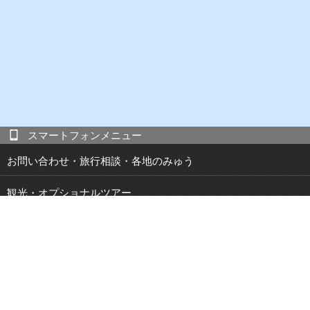
スマートフォンメニュー
お問い合わせ・旅行相談・各地のみゅう
観光・オプショナルツアー
現地発 宿泊付き観光ツアー
JOIBUS 周遊バス
空港・駅・港 送迎サービス