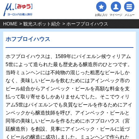
お気に入り
マイページ
メニュー
HOME
>
観光スポット紹介
> ホーフブロイハウス
ホフブロイハウス
ホフブロイハウスは、1589年にバイエルン候ウィリアム
5世によって造られた最も歴史ある醸造所のひとつです。
当時ミュンヘンには不純物の混じった粗悪なビールしか
なく、美味しいビールを飲むためにはアインベック市の
ビール組合からアインベック・ビールを高額な料金を支
払って取り寄せるしかありませんでした。そこでウィリ
アム5世はバイエルンでも良質なビールを作るためにアイ
ンベックから醸造技師を呼び、アインベック・ビールと
同等の美味しいビールを作るためにホフブロハウス（宮
廷醸造所）を創設、見事にアインベック・ビールに近づ
くビールの醸造に成功しました。ミュンヘンで作られた