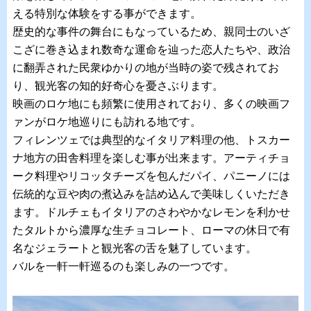
える特別な体験をする事ができます。
歴史的な事件の舞台にもなっているため、親同士のいざ
こざに巻き込まれ数奇な運命を辿った恋人たちや、政治
に翻弄された民衆ゆかりの地が当時の姿で残されてお
り、観光客の知的好奇心を憂さぶります。
映画のロケ地にも頻繁に使用されており、多くの映画フ
ァンがロケ地巡りにも訪れる地です。
フィレンツェでは典型的なイタリア料理の他、トスカー
ナ地方の田舎料理を楽しむ事が出来ます。アーティチョ
ーク料理やリコッタチーズを包んだパイ、パニーノには
伝統的な豆や肉の煮込みを詰め込んで美味しくいただき
ます。ドルチェもイタリアのさわやかなレモンを利かせ
たタルトから濃厚な生チョコレート、ローマの休日で有
名なジェラートと観光客の舌を魅了しています。
バルを一軒一軒巡るのも楽しみの一つです。