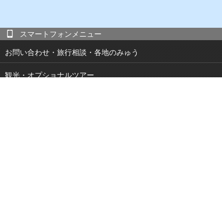
スマートフォンメニュー
お問い合わせ・旅行相談・各地のみゅう
観光・オプショナルツアー
現地発 宿泊付き観光ツアー
JOIBUS 周遊バス
空港・駅・港 送迎サービス
鉄道パス・乗車券
特集・キャンペーン
ブログ