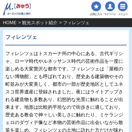
お気に入り
マイページ
メニュー
HOME
>
観光スポット紹介
> フィレンツェ
フィレンツェ
フィレンツェはトスカーナ州の中心にある、古代ギリシ
ャ、ローマ時代やルネッサンス時代の芸術作品を一度に
楽しめる大変贅沢な都市です。フィレンツェは「屋根の
ない博物館」とも呼ばれており、歴史ある建築物やその
町並みが大変美しく、都市の一部が歴史地区としてユネ
スコ世界遺産に登録されました。夜にはライトアップさ
れる建造物も多数あり、幻想的な光景に触れることが出
来ます。地形は比較的平坦なので街歩きに適しており、
歴史ある教会で神々しい美しさに触れたり、ミケランジ
ェロのダヴィデ像など本物の芸術作品に出会いながら散
策を楽しめ、フィレンツェの土地に訪れた方だけが味わ