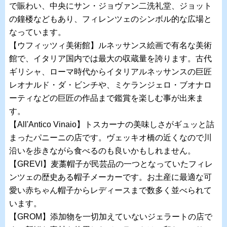
で賑わい、中央にサン・ジョヴァン二洗礼堂、ジョット
の鐘楼などもあり、フィレンツェのシンボル的な広場と
なっています。
【ウフィッツィ美術館】ルネッサンス絵画で有名な美術
館で、イタリア国内では最大の収蔵量を誇ります。古代
ギリシャ、ローマ時代からイタリアルネッサンスの巨匠
レオナルド・ダ・ビンチや、ミケランジェロ・ブオナロ
ーティなどの巨匠の作品まで鑑賞を楽しむ事が出来ま
す。
【All'Antico Vinaio】トスカーナの美味しさがギュッと詰
まったパニーニの店です。ヴェッキオ橋の近くなので川
沿いを歩きながら食べるのも良いかもしれません。
【GREVI】麦藁帽子が民芸品の一つとなっていたフィレ
ンツェの歴史ある帽子メーカーです。お土産に最適な可
愛い赤ちゃん帽子からレディースまで数多く並べられて
います。
【GROM】添加物を一切加えていないジェラートの店で