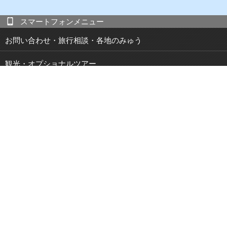
スマートフォンメニュー
お問い合わせ・旅行相談・各地のみゅう
観光・オプショナルツアー
現地発 宿泊付き観光ツアー
JOIBUS 周遊バス
空港・駅・港 送迎サービス
鉄道パス・乗車券
特集・キャンペーン
ブログ
観光スポット紹介