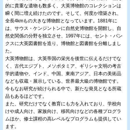
的に貴重な遺物も数多く、大英博物館のコレクションは
瞬く間に増え続けたのです。そして、何度か増築され、
全長4kmもの大きな博物館となっています。1881年に
は、サウス・ケンジントンに自然史博物館を開館し、自
然史関係の分野を独立させ、1997年には、セント・バン
クスに大英図書館を造り、博物館と図書館を分離しまし
た。
大英博物館は、大英帝国の栄光を後世に伝えるだけでな
く、古代エジプト、メソポタミア、ギリシャ文明の考古
学的遺物や、インド、中国、東南アジア、日本の美術品
なども収蔵・展示している、世界最大級の博物館です。
今もなお研究が続けられる中で、新たな発見となる所蔵
品もあるほどです。
また、研究だけでなく教育にも力を入れており、学校向
けや成人向け、家族向け、移民向けなどの各種プログラ
ムほか、修士課程の高レベルなプログラムも提供してい
ます。