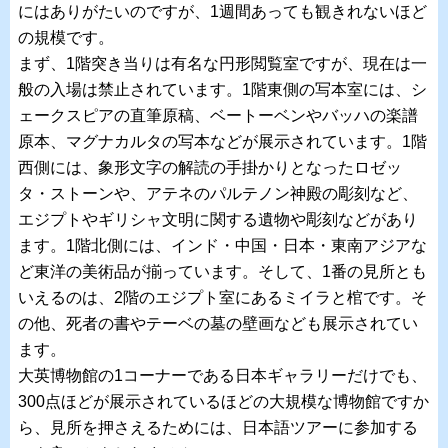
にはありがたいのですが、1週間あっても観きれないほど
の規模です。
まず、1階突き当りは有名な円形閲覧室ですが、現在は一
般の入場は禁止されています。1階東側の写本室には、シ
ェークスピアの直筆原稿、ベートーベンやバッハの楽譜
原本、マグナカルタの写本などが展示されています。1階
西側には、象形文字の解読の手掛かりとなったロゼッ
タ・ストーンや、アテネのパルテノン神殿の彫刻など、
エジプトやギリシャ文明に関する遺物や彫刻などがあり
ます。1階北側には、インド・中国・日本・東南アジアな
ど東洋の美術品が揃っています。そして、1番の見所とも
いえるのは、2階のエジプト室にあるミイラと棺です。そ
の他、死者の書やテーベの墓の壁画なども展示されてい
ます。
大英博物館の1コーナーである日本ギャラリーだけでも、
300点ほどが展示されているほどの大規模な博物館ですか
ら、見所を押さえるためには、日本語ツアーに参加する