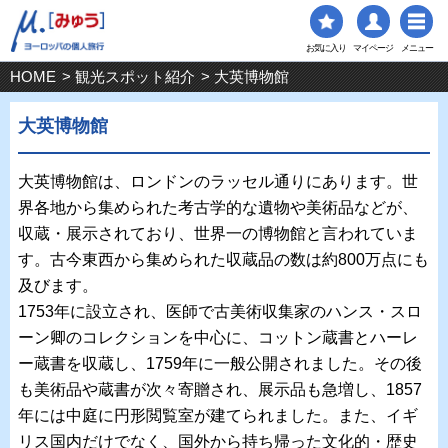
お気に入り
マイページ
メニュー
HOME
>
観光スポット紹介
> 大英博物館
大英博物館
大英博物館は、ロンドンのラッセル通りにあります。世
界各地から集められた考古学的な遺物や美術品などが、
収蔵・展示されており、世界一の博物館と言われていま
す。古今東西から集められた収蔵品の数は約800万点にも
及びます。
1753年に設立され、医師で古美術収集家のハンス・スロ
ーン卿のコレクションを中心に、コットン蔵書とハーレ
ー蔵書を収蔵し、1759年に一般公開されました。その後
も美術品や蔵書が次々寄贈され、展示品も急増し、1857
年には中庭に円形閲覧室が建てられました。また、イギ
リス国内だけでなく、国外から持ち帰った文化的・歴史