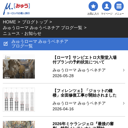
お気に入り
マイページ
メニュー
HOME
>
ブログトップ
>
みゅうローマ みゅうベネチア ブログ一覧
>
ニュース・お知らせ
みゅうローマ みゅうベネチア
ブログ一覧
【ローマ】サンピエトロ大聖堂入場
付プランの予約状況について
みゅうローマ みゅうベネチア
2026-05-28
【フィレンツェ】「ジョットの鐘
楼」全面修復工事が開始されました
みゅうローマ みゅうベネチア
2026-04-16
2026年ミケランジェロ『最後の審