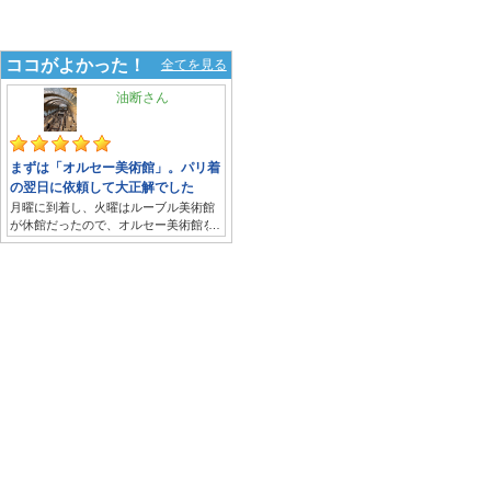
ココがよかった！
全てを見る
油断
まずは「オルセー美術館」。パリ着
の翌日に依頼して大正解でした
月曜に到着し、火曜はルーブル美術館
が休館だったので、オルセー美術館を
お願いしました
（２日後にはルーブル美術館）。
さっそく地下鉄の乗り方など教えてい
ただき、助かりました。
オルセー美術館は印象派の絵画が主で
すが、「印象派」の所以や、絵にこめ
られたストーリーなど興味深い話ばか
りでした。
宗教のことや時代背景が、鑑賞には欠
かせないですね。
彫刻の説明も興味深く、知識とともに
見ると満足度が高いことを実感しまし
た。
高齢の母との旅でしたが、ゆっくり歩
くなどお気遣いいただいたので大変た