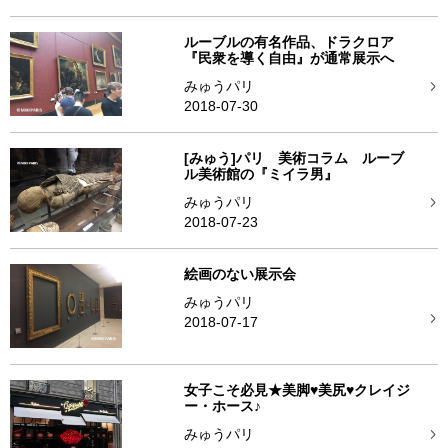
ルーブルの有名作品、ドラクロア
『民衆を導く自由』が通常展示へ
みゅうパリ
2018-07-30
[みゅう]パリ 美術コラム ルーブ
ル美術館の『ミイラ男』
みゅうパリ
2018-07-23
絵画のない展示会
みゅうパリ
2018-07-17
女子こそ必見★美脚♥美尻♥クレイジ
ー・ホース♪
みゅうパリ