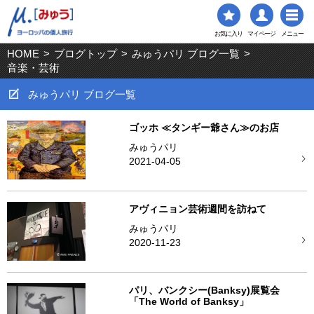
お気に入り
マイページ
メニュー
HOME
>
ブログトップ
>
みゅうパリ ブログ一覧
>
音楽・芸術
みゅうパリ ブログ一覧
ゴッホ ≪タンギー爺さん≫のお店
みゅうパリ
2021-04-05
アヴィニョン芸術週間を訪ねて
みゅうパリ
2020-11-23
パリ、バンクシー(Banksy)展覧会
「The World of Banksy」