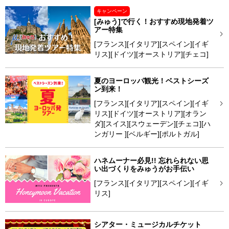
キャンペーン
[みゅう]で行く！おすすめ現地発着ツ
アー特集
[フランス][イタリア][スペイン][イギ
リス][ドイツ][オーストリア][チェコ]
夏のヨーロッパ観光！ベストシーズ
ン到来！
[フランス][イタリア][スペイン][イギ
リス][ドイツ][オーストリア][オラン
ダ][スイス][スウェーデン][チェコ][ハ
ンガリー ][ベルギー][ポルトガル]
ハネムーナー必見!! 忘れられない思
い出づくりをみゅうがお手伝い
[フランス][イタリア][スペイン][イギ
リス]
シアター・ミュージカルチケット