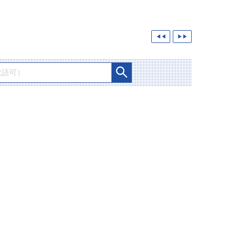
◀◀
▶▶