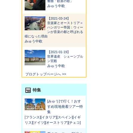
響曲「歓喜の歌」
みゅう中欧
2021-03-24
音楽家とオーストリア＝
ハンガリー帝国：ウィー
ンが音楽の都と呼ばれる
様になった理由
みゅう中欧
2021-01-19
世界遺産 シェーンブル
ン宮殿
みゅう中欧
ブログトップページへ
特集
[みゅう]で行く！おす
すめ現地発着ツアー特
集
[フランス][イタリア][スペイン][イギ
リス][ドイツ][オーストリア][チェコ]