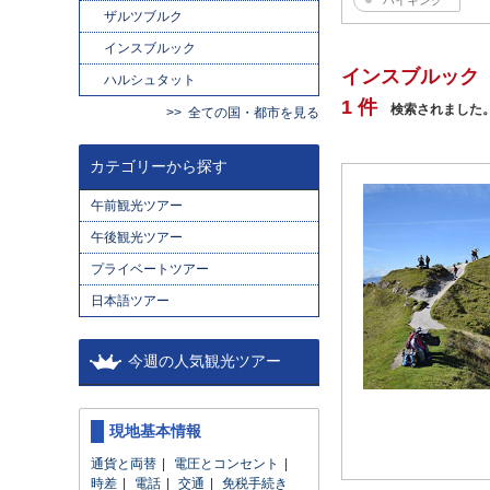
ハイキング
ザルツブルク
インスブルック
インスブルック
ハルシュタット
1 件
検索されました
全ての国・都市を見る
カテゴリーから探す
午前観光ツアー
午後観光ツアー
プライベートツアー
日本語ツアー
今週の人気観光ツアー
現地基本情報
通貨と両替
電圧とコンセント
時差
電話
交通
免税手続き