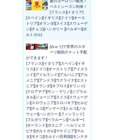
夏のヨーロッパ観光！
ベストシーズン到来！
[フランス][イタリア]
[スペイン][イギリス][ドイツ][オース
トリア][オランダ][スイス][スウェーデ
ン][チェコ][ハンガリー ][ベルギー][ポ
ルトガル]
[みゅう]で世界のスポ
ーツ観戦チケット手配
ができます！
[フランス][イタリア][スペイン][イギ
リス][ドイツ][オーストリア][アイスラ
ンド][アイルランド][アルバニア][アル
メニア][アンドラ][ウクライナ][エスト
ニア][オランダ][キプロス][ギリシャ]
[クロアチア][サン・マリノ][ジブラル
タル][ジョージア][スイス][スウェーデ
ン][スロヴェニア][スロバキア][セルビ
ア][チェコ][デンマーク][トルコ][ノル
ウェー][ハンガリー ][フィンランド]
[ブルガリア][ベラルーシ][ベルギー]
[ポーランド][ボスニア・ヘルツェゴ
ビナ][ポルトガル][マケドニア][マル
タ][モナコ][モルドバ共和国][モンテネ