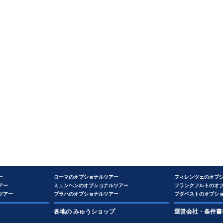
ー
ローマのオプショナルツアー
フィレンツェのオプ
アー
ミュンヘンのオプショナルツアー
フランクフルトのオ
ツアー
プラハのオプショナルツアー
ブダペストのオプシ
各地の みゅうショップ
運営会社・条件書