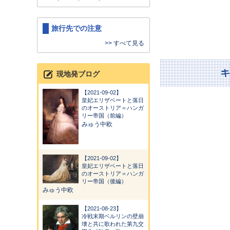
旅行先での注意
>> すべて見る
現地発ブログ
2021-09-02
皇妃エリザベートと落日
のオーストリア＝ハンガ
リー帝国（前編）
みゅう中欧
2021-09-02
皇妃エリザベートと落日
のオーストリア＝ハンガ
リー帝国（後編）
みゅう中欧
2021-08-23
冷戦末期ベルリンの壁崩
壊と共に歌われた第九交