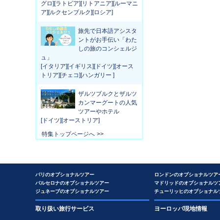
グロ][ラトビア][リトアニア][ルーマニ
ア][ルクセンブルク][ロシア]
旅先で日本語アシスタ
ントがお手伝い「わた
しの旅のコンシェルジ
ュ」
[イタリア][イギリス][ドイツ][オース
トリア][チェコ][ハンガリー ]
ザルツブルクとザルツ
カンマーグートの人気
ツアーやホテル
[ドイツ][オーストリア]
特集トップページへ
パリのオプショナルツアー
ロンドンのオプショナルツア
バルセロナのオプショナルツアー
マドリッドのオプショナルツ
ジュネーブのオプショナルツアー
チューリッヒのオプショナル
取り扱い旅行サービス
ヨーロッパ現地情報