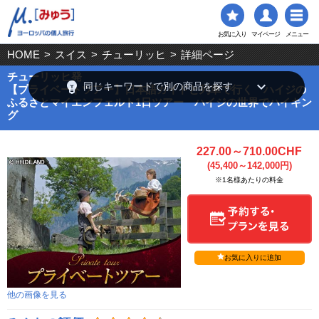
お気に入り
マイページ
メニュー
HOME
>
スイス
>
チューリッヒ
>
詳細ページ
チューリッヒ発
emoji_objects
keyboard_arrow_down
同じキーワードで別の商品を探す
【プライベートツアー】日本語ガイドと列車で行く ハイジの
ふるさとマイエンフェルト1日ツアー ハイジの世界でハイキン
グ
227.00～710.00CHF
(45,400～142,000円)
※1名様あたりの料金
お気に入りに追加
他の画像を見る