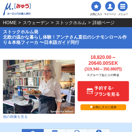
お気に入り
マイページ
メニュー
HOME
>
スウェーデン
>
ストックホルム
>
詳細ページ
ストックホルム発
北欧の温かな暮らし体験！アンナさん直伝のシナモンロール作
り＆本格フィーカ 〜日本語ガイド同行
18,820.00～
20640.00SEK
(319,940～350,880円)
※グループあたりの料金
お気に入りに追加
他の画像を見る