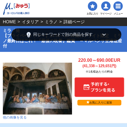
お気に入り
マイページ
メニュー
HOME
>
イタリア
>
ミラノ
>
詳細ページ
ミラノ発
emoji_objects
keyboard_arrow_down
同じキーワードで別の商品を探す
【プライベートツアー】14:00～17:00発のフライト限定 ミラ
ノ最終日はこれ！『最後の晩餐』鑑賞 ～マルペンサ空港送迎
付
220.00～690.00EUR
(41,338～129,651円)
※1名様あたりの料金
お気に入りに追加
他の画像を見る