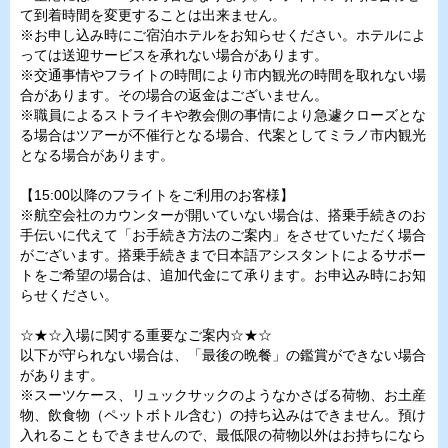
て到着時間を変更することは出来ません。
※お申し込み時にご宿泊ホテルをお知らせください。ホテルによ
っては送迎サービスを承れない場合があります。
※交通事情やフライトの時間により市内観光の時間を取れない場
合があります。その場合の返金はございません。
※職員によるストライキや教会側の事情により急遽クローズとな
る場合はツアーが不催行となる場合、代案としてミラノ市内観光
となる場合があります。
【15:00以降のフライトをご利用のお客様】
※航空会社のカウンターが開いていない場合は、搭乗手続きのお
手伝いに代えて「お手続き方法のご案内」をさせていただく場合
がございます。搭乗手続きまで日本語アシスタントによるサポー
トをご希望の場合は、追加代金にて承ります。お申込み時にお知
らせください。
☆★☆入場に関する重要なご案内☆★☆
以下が守られない場合は、「最後の晩餐」の鑑賞ができない場合
があります。
※スーツケース、リュックサックのようなかさばる荷物、お土産
物、飲食物（ペットボトル含む）の持ち込みはできません。預け
入れることもできませんので、最低限の荷物以外はお持ちになら