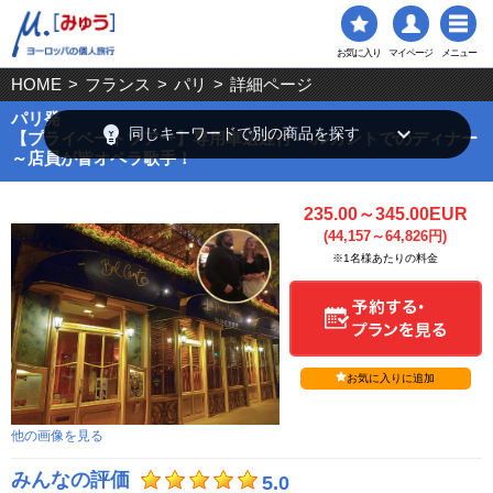
お気に入り
マイページ
メニュー
HOME
>
フランス
>
パリ
>
詳細ページ
パリ発
emoji_objects
keyboard_arrow_down
同じキーワードで別の商品を探す
【プライベートツアー】専用車送迎付 ベルカントでのディナー
～店員が皆オペラ歌手！
235.00～345.00EUR
(44,157～64,826円)
※1名様あたりの料金
お気に入りに追加
他の画像を見る
みんなの評価
5.0