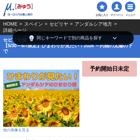
お気に入り
マイページ
メニュー
HOME
>
スペイン
>
セビリヤ
>
アンダルシア地方
>
詳細ページ
emoji_objects
keyboard_arrow_down
同じキーワードで別の商品を探す
セビリヤ発
【5/30～6/7限定】ひまわりが見たい！2026 ～灼熱の太陽の下
で
予約開始日未定
他の画像を見る